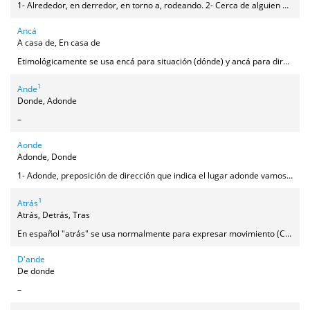
1- Alrededor, en derredor, en torno a, rodeando. 2- Cerca de alguien o algo (con movimiento). 3- Aproximadamente. 4- En plural (los alreores) equivale al entorno cercano a un lugar. "A los alreores" equivale a: en los alrededores, en la zona.
Ancá
A casa de, En casa de
Etimológicamente se usa encá para situación (dónde) y ancá para dirección (adónde), pero en la actualidad la frontera entre ambas preposiciones está difuminada, o tal vez lo estuvo desde siempre, teniendo en cuenta el uso de EN y A en la Edad Media, de modo que nos encontramos con este uso: SITUACIÓN: encá, anca→ Pili no está aquí, está encá su madre / Se venden manteles ancá la tía Josefa. DIRECCIÓN: ancá→ Voy ancá'l tió Andrés / Fernando no está, s'ha ío ancá su agüela. (Más raramente) encá→ Voy a un recao encá'l aguacil. A esto habría que añadir que si la percepción de algunos hablantes es correcta, algunas personas en Peraleda utilizan encá y ancá indistintamente y otras tienden a usar encá cuando se habla de algo cercano y familiar (encá mi padre) y ancá cuando es más lejano, desconocido o difuso (ancá el tío Fulano). Sea o no correcta esta intuición, es una muestra más de lo difuminada que está la diferencia entre ambas preposiciones.
1
Ande
Donde, Adonde
–
Aonde
Adonde, Donde
1- Adonde, preposición de dirección que indica el lugar adonde vamos. (S'ha ío aonde la jaza'l tío Luis) 2- Con menos frecuencia, también puede usarse como preposición de situación, aunque en ese caso frecuentemente expresa una situación vaga, una zona, no tanto un punto concreto (= por allí) (Tiene una casa aonde el jernal del tío Nino). 3- Conjunción de relativo indicando dirección o situación (Se jué aonde están los borregos / Eso está aonde vive tu tía). 4- Pronombre interrogativo (¿Aónde vas?).
1
Atrás
Atrás, Detrás, Tras
En español "atrás" se usa normalmente para expresar movimiento (Cuando llegó la policía, la gente se echó atrás) y "detrás de/tras" para expresar posición (El perro está detrás de/tras la puerta). Pero también es posible usar "atrás" (o detrás) para posición si no es detrás de nada concreto, sino simplemente en la parte de atrás (Los niños están sentados atrás/detrás). En peraleo el uso es parecido pero con algunas matizaciones. Cuando se usa "atrás" para movimiento casi siempre va con "pa" (La gente s'echó p'atrás). También se puede usar "tras" para movimiento con idea de seguir o perseguir (El muchacho se jué corriendo tras el perro). Para expresar posición con respecto a algo siempre se usa "detrás de", no se usa "tras" (La escoba está detrás de la puerta). Para posición absoluta, sin ninguna referencia, se usa "atrás", nunca "detrás" (Los niños están sentados atrás); si en un caso así usáramos "detrás" estaríamos dejando sobreentendida la referencia (están sentaos ahí detrás = detrás de nosotros). También se usa "atrás" (y no tanto "detrás") para referirse a la parte trasera de algo, normalmente con "por" (T'has manchao la camisa por atrás). La expresión "de X p'atrás", muy usada, significa "más allá de" (De esa fila p'atrás hay que quitar toas las sillas). Se prefiere a otras formas consideradas más finas como: a partir de ahí, desde ahí hacia allá, de ahí hacia atrás. Es forma paralela a la opuesta "de X p'alante", igualmente muy usada.
D'ande
De donde
–