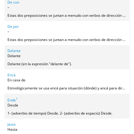
De con
–
Estas dos preposiciones se juntan a menudo con verbos de dirección o movimiento, especialmente con el verbo venir (presente o sobreentendido) para expresar que uno ha estado en compañía de alguien o algo.
De por
–
Estas dos preposiciones se juntan a menudo con verbos de dirección o movimiento, especialmente el verbo venir (presente o sobreentendido) para expresar que hemos ido a buscar algo.
Delante
Delante
Delante (en la expresión "delante de").
Encá
En casa de
Etimológicamente se usa encá para situación (dónde) y ancá para dirección (adónde), pero en la actualidad la frontera entre ambas preposiciones está difuminada, o tal vez lo estuvo desde siempre, teniendo en cuenta el uso de EN y A en la Edad Media, de modo que nos encontramos con este uso: SITUACIÓN: encá, anca→ Pili no está aquí, está encá su madre / Se venden manteles ancá la tía Josefa. DIRECCIÓN: ancá→ Voy ancá'l tió Andrés / Fernando no está, s'ha ío ancá su agüela. (Más raramente) encá→ Voy a un recao encá'l aguacil. A esto habría que añadir que si la percepción de algunos hablantes es correcta, algunas personas en Peraleda utilizan encá y ancá indistintamente y otras tienden a usar encá cuando se habla de algo cercano y familiar (encá mi padre) y ancá cuando es más lejano, desconocido o difuso (ancá el tío Fulano). Sea o no correcta esta intuición, es una muestra más de lo difuminada que está la diferencia entre ambas preposiciones.
1
Ende
Desde
1- (adverbio de tiempo) Desde. 2- (adverbio de espacio) Desde.
Jasta
Hasta