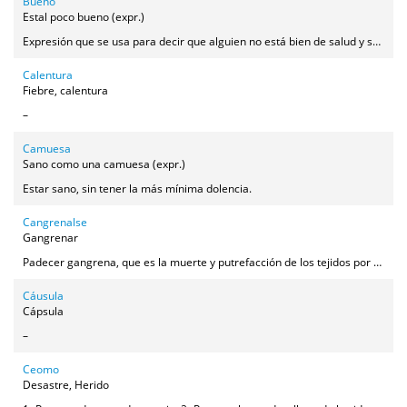
Bueno
Estal poco bueno (expr.)
Expresión que se usa para decir que alguien no está bien de salud y se sospecha que lo que tiene es algo que pueda ser grave.
Calentura
Fiebre, calentura
–
Camuesa
Sano como una camuesa (expr.)
Estar sano, sin tener la más mínima dolencia.
Cangrenalse
Gangrenar
Padecer gangrena, que es la muerte y putrefacción de los tejidos por falta de riego sanguíneo.
Cáusula
Cápsula
–
Ceomo
Desastre, Herido