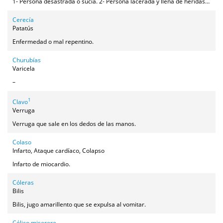
1- Persona desastrada o sucia. 2- Persona lacerada y llena de heridas. 3- Persona poco agraciada físicamente.
Cerecía
Patatús
Enfermedad o mal repentino.
Churubías
Varicela
–
1
Clavo
Verruga
Verruga que sale en los dedos de las manos.
Colaso
Infarto, Ataque cardíaco, Colapso
Infarto de miocardio.
Cóleras
Bilis
Bilis, jugo amarillento que se expulsa al vomitar.
Cólico miserere