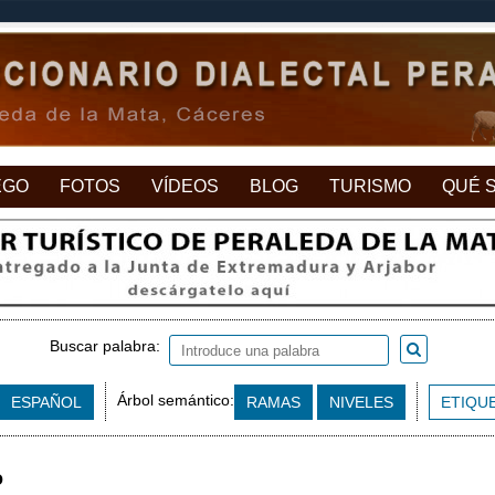
EGO
FOTOS
VÍDEOS
BLOG
TURISMO
QUÉ 
Buscar palabra:
Árbol semántico:
ESPAÑOL
RAMAS
NIVELES
ETIQU
o