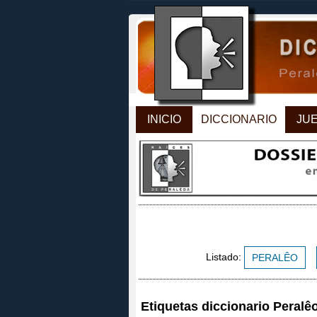
INICIO
DICCIONARIO
JU
Listado:
PERALÊO
Etiquetas diccionario Peralê