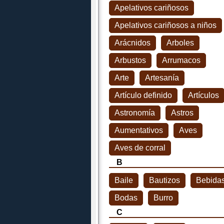
Apelativos cariñosos
Apelativos cariñosos a niños
Arácnidos
Arboles
Arbustos
Arrumacos
Arte
Artesanía
Artículo definido
Artículos
Astronomía
Astros
Aumentativos
Aves
Aves de corral
B
Baile
Bautizos
Bebida
Bodas
Burro
C