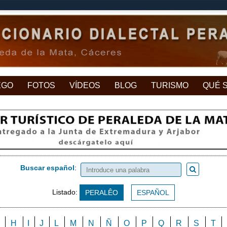
EGO
FOTOS
VÍDEOS
BLOG
TURISMO
QUÉ 
Buscar español
:
Listado:
PERALÊO
ESPAÑOL
H
I
J
L
M
N
Ñ
O
P
Q
R
S
T