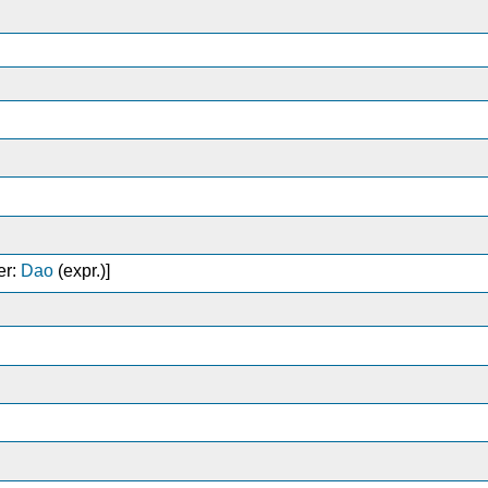
er:
Dao
(expr.)]