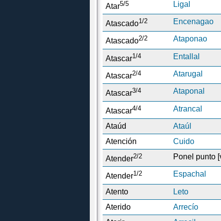
5/5
Ligal
Atar
1/2
Encenagao
Atascado
2/2
Ataponao
Atascado
1/4
Entallal
Atascar
2/4
Atarugal
Atascar
3/4
Ataponal
Atascar
4/4
Atrancal
Atascar
Ataúd
Ataúl
Atención
Cuido
2/2
Ponel punto [
Atender
1/2
Espachal
Atender
Atento
Leto
Aterido
Arrecío