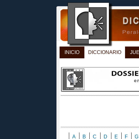
INICIO
DICCIONARIO
JU
A
B
C
D
E
F
G