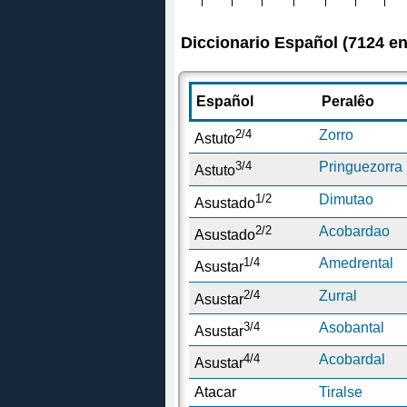
Diccionario Español (7124 en
Español
Peralêo
2/4
Zorro
Astuto
3/4
Pringuezorra
Astuto
1/2
Dimutao
Asustado
2/2
Acobardao
Asustado
1/4
Amedrental
Asustar
2/4
Zurral
Asustar
3/4
Asobantal
Asustar
4/4
Acobardal
Asustar
Atacar
Tiralse