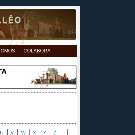
SOMOS
COLABORA
U
V
W
X
Y
Z
-