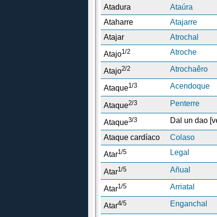
Atadura
Ataúra
Ataharre
Atajarre
Atajar
Atrochal
1/2
Atroche
Atajo
2/2
Atrochaêro
Atajo
1/3
Acendoque
Ataque
2/3
Penterre
Ataque
3/3
Dal un dao [v
Ataque
Ataque cardíaco
Colaso
1/5
Legal
Atar
1/5
Añual
Atar
1/5
Arriatal
Atar
4/5
Enganchal
Atar