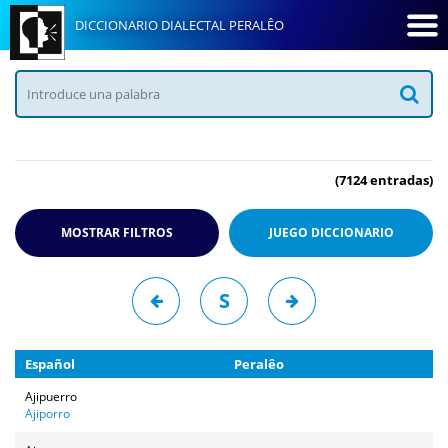
DICCIONARIO DIALECTAL PERALÊO
(7124 entradas)
MOSTRAR FILTROS
JUEGO
DICCIONARIO
S
Español
Peralêo
Ajipuerro
Ajiporro