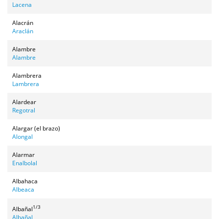
Lacena
Alacrán
Araclán
Alambre
Alambre
Alambrera
Lambrera
Alardear
Regotral
Alargar (el brazo)
Alongal
Alarmar
Enalbolal
Albahaca
Albeaca
1/3
Albañal
Albañal