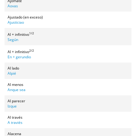
Ajomate
Aovas
Ajustado (en exceso)
Ajusticiao
1/2
Al + infinitivo
Según
2/2
Al + infinitivo
En + gerundio
Al lado
Alpié
Al menos
Anque sea
Al parecer
Izque
Al través
A traviés
Alacena