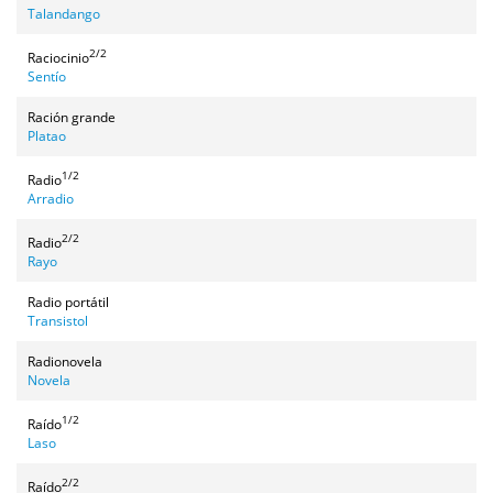
Talandango
2/2
Raciocinio
Sentío
Ración grande
Platao
1/2
Radio
Arradio
2/2
Radio
Rayo
Radio portátil
Transistol
Radionovela
Novela
1/2
Raído
Laso
2/2
Raído