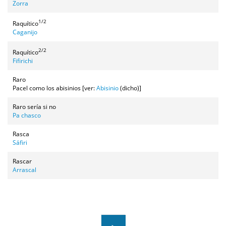
Zorra
1/2
Raquítico
Caganijo
2/2
Raquítico
Fifirichi
Raro
Pacel como los abisinios [ver:
Abisinio
(dicho)]
Raro sería si no
Pa chasco
Rasca
Sáfiri
Rascar
Arrascal