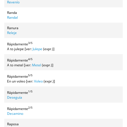
Revenío
Randa
Randal
Ranura
Releje
3/5
Rápidamente
A to julepe [ver:
Julepe
(expr.)]
4/5
Rápidamente
A to metel [ver:
Metel
(expr.)]
5/5
Rápidamente
En un voleo [ver:
Voleo
(expr.)]
1/5
Rápidamente
Deseguía
2/5
Rápidamente
Decamino
Raposa