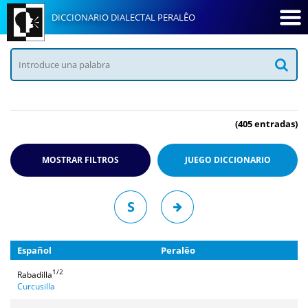
DICCIONARIO DIALECTAL PERALÊO
(405 entradas)
MOSTRAR FILTROS
JUEGO
DICCIONARIO
S
Español
Peralêo
1/2
Rabadilla
Curcusilla