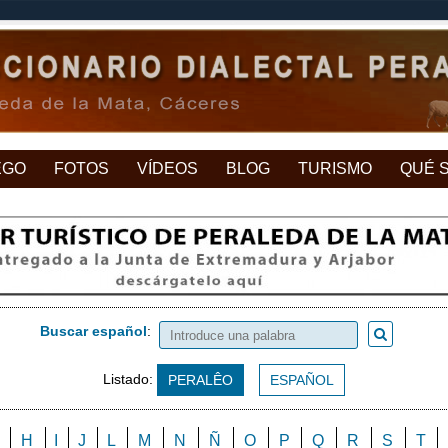
EGO
FOTOS
VÍDEOS
BLOG
TURISMO
QUÉ 
Buscar español
:
Listado:
PERALÊO
ESPAÑOL
H
I
J
L
M
N
Ñ
O
P
Q
R
S
T