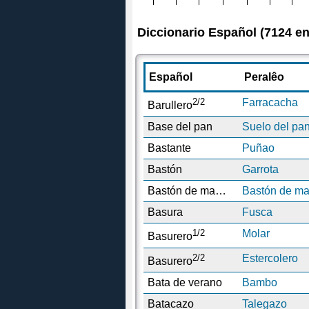
Diccionario Español (7124 en
Español
Peralêo
2/2
Farracacha
Barullero
Base del pan
Suelo del pa
Bastante
Puñao
Bastón
Garrota
Bastón de mando
Bastón de m
Basura
Fusca
1/2
Molar
Basurero
2/2
Estercolero
Basurero
Bata de verano
Bambo
Batacazo
Talegazo