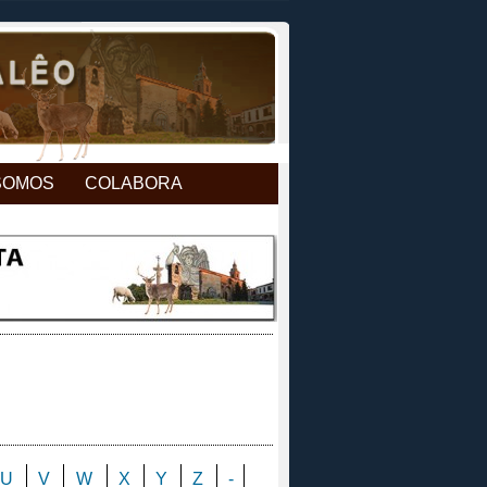
SOMOS
COLABORA
U
V
W
X
Y
Z
-