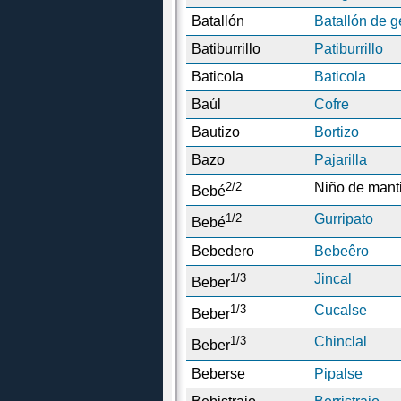
Batallón
Batallón de g
Batiburrillo
Patiburrillo
Baticola
Baticola
Baúl
Cofre
Bautizo
Bortizo
Bazo
Pajarilla
2/2
Niño de manti
Bebé
1/2
Gurripato
Bebé
Bebedero
Bebeêro
1/3
Jincal
Beber
1/3
Cucalse
Beber
1/3
Chinclal
Beber
Beberse
Pipalse