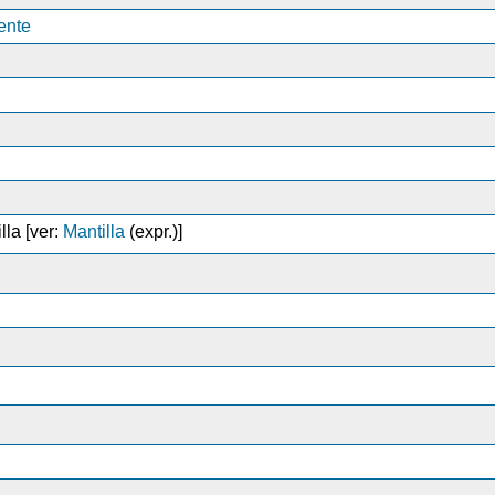
ente
lla [ver:
Mantilla
(expr.)]