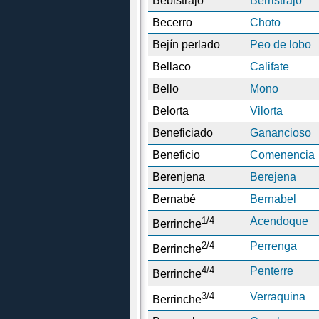
Bebistrajo
Berristrajo
Becerro
Choto
Bejín perlado
Peo de lobo
Bellaco
Califate
Bello
Mono
Belorta
Vilorta
Beneficiado
Ganancioso
Beneficio
Comenencia
Berenjena
Berejena
Bernabé
Bernabel
1/4
Acendoque
Berrinche
2/4
Perrenga
Berrinche
4/4
Penterre
Berrinche
3/4
Verraquina
Berrinche