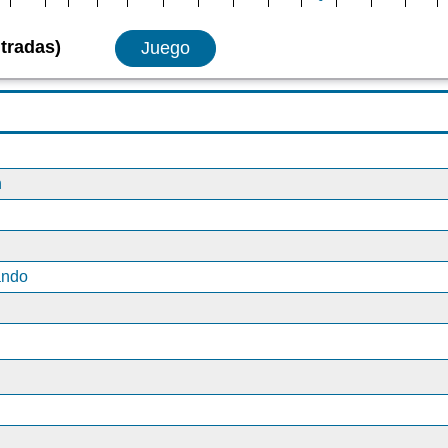
tradas)
Juego
n
ando