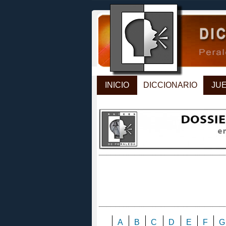
INICIO
DICCIONARIO
JU
A
B
C
D
E
F
G