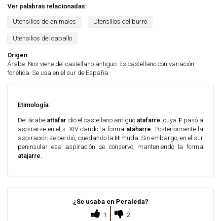
Ver palabras relacionadas:
Utensilios de animales
Utensilios del burro
Utensilios del caballo
Origen:
Árabe. Nos viene del castellano antiguo. Es castellano con variación
fonética. Se usa en el sur de España.
Etimología:
Del árabe
attafar
dio el castellano antiguo
atafarre
, cuya
F
pasó a
aspirarse en el s. XIV dando la forma
ataharre.
Posteriormente la
aspiración se perdió, quedando la
H
muda. Sin embargo, en el sur
peninsular esa aspiración se conservó, manteniendo la forma
atajarre.
¿Se usaba en Peraleda?
1
2