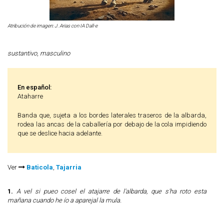
Atribución de imagen: J. Arias con IA Dall-e
sustantivo
,
masculino
En español:
Ataharre
Banda que, sujeta a los bordes laterales traseros de la albarda,
rodea las ancas de la caballería por debajo de la cola impidiendo
que se deslice hacia adelante.
Ver
Baticola
,
Tajarria
1.
A vel si pueo cosel el atajarre de l'albarda, que s'ha roto esta
mañana cuando he ío a aparejal la mula.