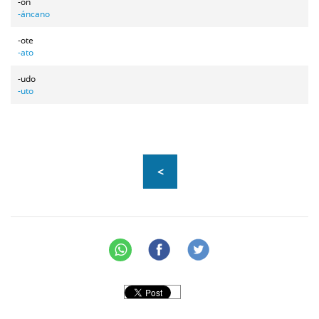
-ón
-áncano
-ote
-ato
-udo
-uto
<