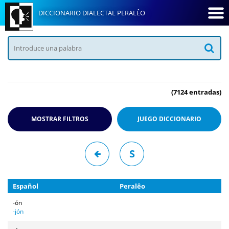
DICCIONARIO DIALECTAL PERALÊO
(7124 entradas)
MOSTRAR FILTROS
JUEGO
DICCIONARIO
S
Español
Peralêo
-ón
-jón