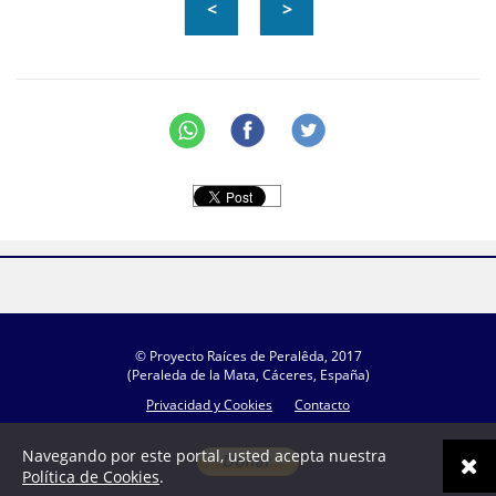
<
>
© Proyecto Raíces de Peralêda, 2017
(Peraleda de la Mata, Cáceres, España)
Privacidad y Cookies
Contacto
Navegando por este portal, usted acepta nuestra
Política de Cookies
.