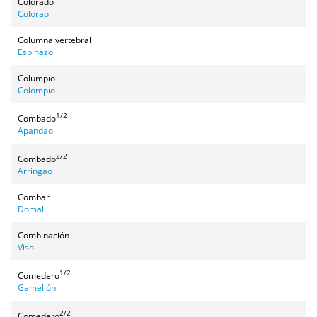
Colorado
Colorao
Columna vertebral
Espinazo
Columpio
Colompio
1/2
Combado
Apandao
2/2
Combado
Arringao
Combar
Domal
Combinación
Viso
1/2
Comedero
Gamellón
2/2
Comedero