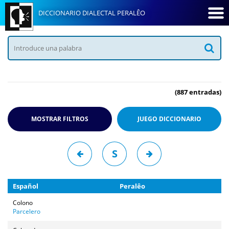
DICCIONARIO DIALECTAL PERALÊO
(887 entradas)
MOSTRAR FILTROS
JUEGO
DICCIONARIO
S
Español
Peralêo
Colono
Parcelero