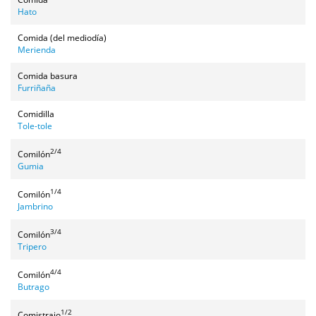
Hato
Comida (del mediodía)
Merienda
Comida basura
Furriñaña
Comidilla
Tole-tole
2/4
Comilón
Gumia
1/4
Comilón
Jambrino
3/4
Comilón
Tripero
4/4
Comilón
Butrago
1/2
Comistrajo