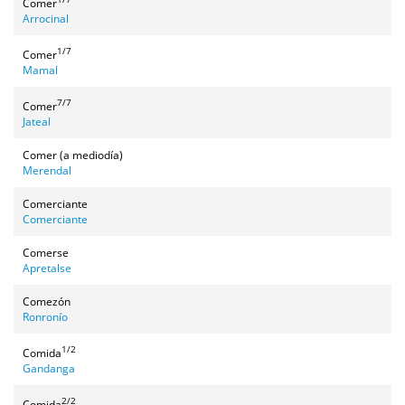
Comer
Arrocinal
1/7
Comer
Mamal
7/7
Comer
Jateal
Comer (a mediodía)
Merendal
Comerciante
Comerciante
Comerse
Apretalse
Comezón
Ronronío
1/2
Comida
Gandanga
2/2
Comida