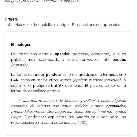
talegazo, ¿pos nô ves que está to apandao?
Origen:
Latín. Nos viene del castellano antiguo. Es castellano desaparecido.
Etimología:
Del castellano antiguo
apandar
(torcerse, combarse),
que es
palabra muy poco usada, y este a su vez del latín
pandus
(curvado)
.
La forma estándar
pandear
se formó añadiendo la terminación
-
EAR
, como en tantos otros verbos (
apalear, menear, toquetear
), y
suprimió el prefijo verbal
A-
que tenía. El peraleo conserva la
forma del castellano antiguo.
Y asimesmo se han de desazer y bolber a hazer algunas
molladas de tejados que están vndidos y otros
apandados
,
metiéndolos vno de otro, según los viejos que oy tiene los tejados
biejos.
(Condiciones expuestas por Andrés de Ribas para las
reparaciones en la casa de comedias, 1732).