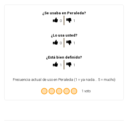
¿Se usaba en Peraleda?
0
1
¿Lo usa usted?
0
1
¿Está bien definido?
1
1
Frecuencia actual de uso en Peraleda (1 = ya nada... 5 = mucho)
1 voto