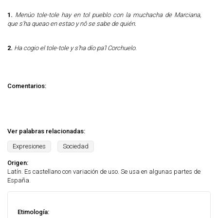
1.
Menúo tole-tole hay en tol pueblo con la muchacha de Marciana,
que s'ha queao en estao y nô se sabe de quién.
2.
Ha cogio el tole-tole y s'ha dío pa'l Corchuelo.
Comentarios:
Ver palabras relacionadas:
Expresiones
Sociedad
Origen:
Latín. Es castellano con variación de uso. Se usa en algunas partes de
España.
Etimología: