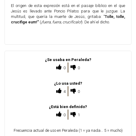
El origen de esta expresión está en el pasaje bíblico en el que
Jesús es llevado ante Poncio Pilatos para que le juzgue. La
multitud, que quería la muerte de Jesús, gritaba: "
Tolle, tolle,
crucifige eum!"
(
¡fuera, fuera, crucifícalo!
). De ahí el dicho.
¿Se usaba en Peraleda?
0
0
¿Lo usa usted?
4
0
¿Está bien definido?
0
1
Frecuencia actual de uso en Peraleda (1 = ya nada... 5 = mucho)