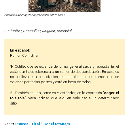
Atribución de imagen: Ángel Castaño con IA Dall-e
sustantivo
,
masculino
,
singular
,
coloquial
En español:
Rumor, Comidilla
1-
Cotilleo que se extiende de forma generalizada y repetida. En el
estándar hace referencia a un rumor de desaprobación. En peraleo
no conlleva esa connotación, es simplemente un rumor que se
extiende por todas partes y está en boca de todos.
2-
También se usa, como en el estándar, en la expresión "
coger el
tole-tole
" para indicar que alguien sale hacia un determinado
sitio
.
1
Ver
Runreal
,
Tiral
,
Cogel totana/s