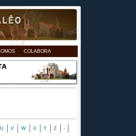
SOMOS
COLABORA
U
V
W
X
Y
Z
-