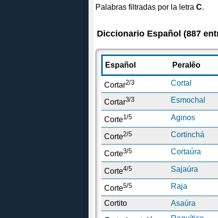
Palabras filtradas por la letra
C
.
Diccionario Español (887 ent
Español
Peralêo
2/3
Cortal
Cortar
3/3
Esmochal
Cortar
1/5
Aginos
Corte
2/5
Cortinchá
Corte
3/5
Cortaúra
Corte
4/5
Sajaúra
Corte
5/5
Raja
Corte
Cortito
Asaúra
1/2