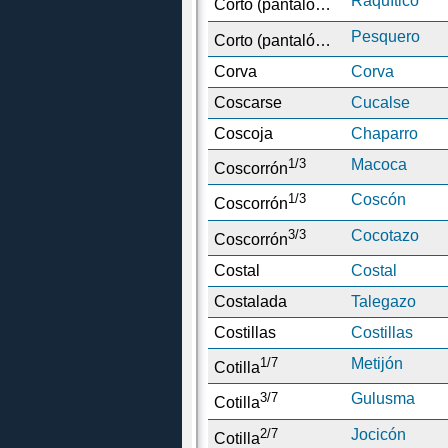
Raquítico
Corto (pantalón)
1/2
Pesquero
Corto (pantalón)
Corva
Corva
Coscarse
Cucalse
Coscoja
Chaparro
1/3
Macoca
Coscorrón
1/3
Coscón
Coscorrón
3/3
Cocotazo
Coscorrón
Costal
Costal
Costalada
Talegazo
Costillas
Costillas
1/7
Metijón
Cotilla
3/7
Gulusma
Cotilla
2/7
Jocicón
Cotilla