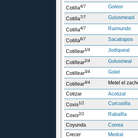
4/7
Goleor
Cotilla
7/7
Gulusmeaol
Cotilla
4/7
Raimundo
Cotilla
6/7
Sacatrapos
Cotilla
1/4
Jodiqueal
Cotillear
2/4
Gulusmeal
Cotillear
3/4
Golel
Cotillear
4/4
Metel el zach
Cotillear
Cotizar
Acotizal
1/2
Curcusilla
Coxis
2/2
Rabaílla
Coxis
Coyunda
Correa
Crecer
Medral