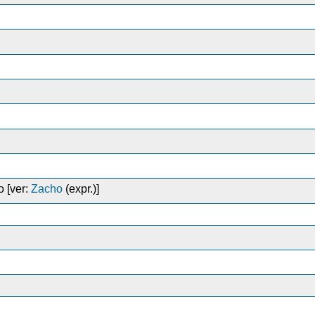
o [ver:
Zacho
(expr.)]