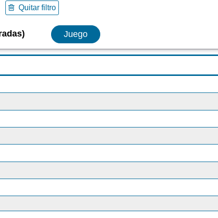
Quitar filtro
radas)
Juego