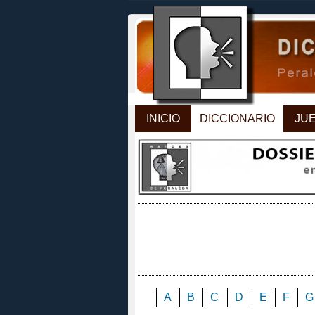
INICIO
DICCIONARIO
JU
A
B
C
D
E
F
G