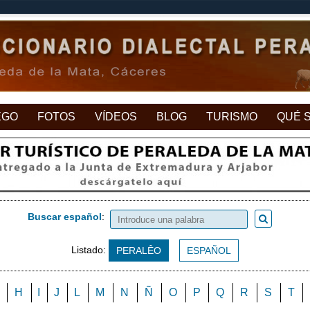
EGO
FOTOS
VÍDEOS
BLOG
TURISMO
QUÉ 
Buscar español
:
Listado:
PERALÊO
ESPAÑOL
H
I
J
L
M
N
Ñ
O
P
Q
R
S
T