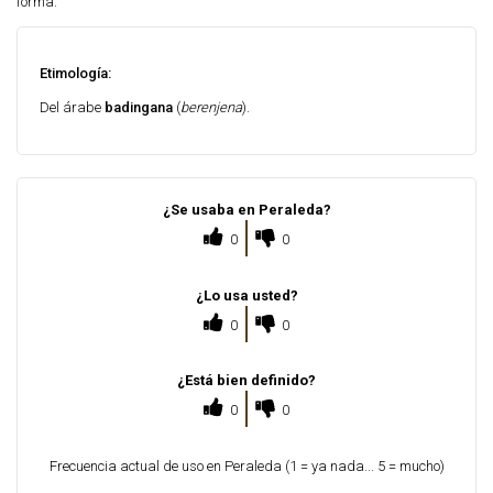
forma.
Etimología:
Del árabe
badingana
(
berenjena
).
¿Se usaba en Peraleda?
0
0
¿Lo usa usted?
0
0
¿Está bien definido?
0
0
Frecuencia actual de uso en Peraleda (1 = ya nada... 5 = mucho)