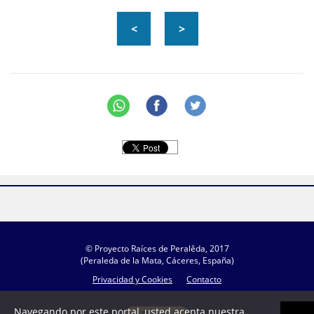
<
>
© Proyecto Raíces de Peralêda, 2017
(Peraleda de la Mata, Cáceres, España)
Privacidad y Cookies
Contacto
Navegando por este portal, usted acepta nuestra