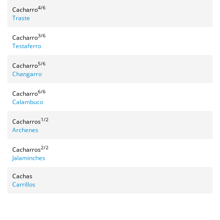
4/6
Cacharro
Traste
3/6
Cacharro
Testaferro
5/6
Cacharro
Changarro
6/6
Cacharro
Calambuco
1/2
Cacharros
Archenes
2/2
Cacharros
Jalaminches
Cachas
Carrillos