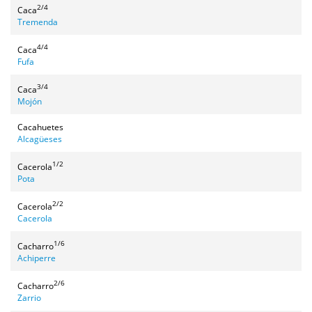
2/4
Caca
Tremenda
4/4
Caca
Fufa
3/4
Caca
Mojón
Cacahuetes
Alcagüeses
1/2
Cacerola
Pota
2/2
Cacerola
Cacerola
1/6
Cacharro
Achiperre
2/6
Cacharro
Zarrio