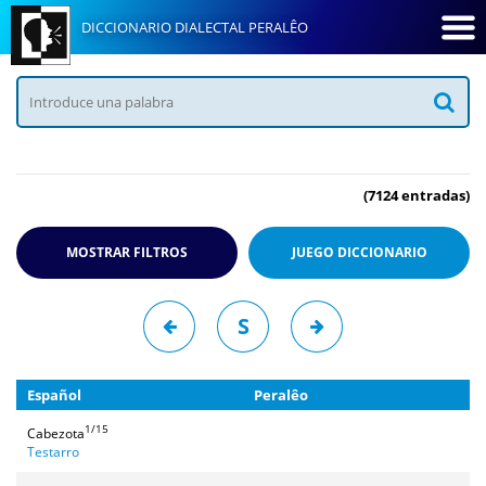
DICCIONARIO DIALECTAL PERALÊO
(7124 entradas)
MOSTRAR FILTROS
JUEGO
DICCIONARIO
S
Español
Peralêo
1/15
Cabezota
Testarro