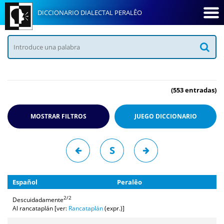
DICCIONARIO DIALECTAL PERALÊO
(553 entradas)
MOSTRAR FILTROS
JUEGO
DICCIONARIO
S
Español
Peralêo
2/2
Descuidadamente
Al rancataplán [ver:
Rancataplán
(expr.)]