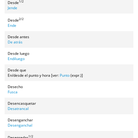
1/2
Desde
Jende
2/2
Desde
Ende
Desde antes
De atrás
Desde luego
Endiluego
Desde que
En/desde el punto y hora [ver:
Punto
(expr.)]
Desecho
Fusca
Desencasquetar
Desatrancal
Desenganchar
Desenganchal
1/2
Desenredar