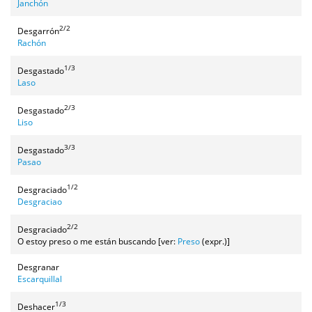
Janchón
2/2
Desgarrón
Rachón
1/3
Desgastado
Laso
2/3
Desgastado
Liso
3/3
Desgastado
Pasao
1/2
Desgraciado
Desgraciao
2/2
Desgraciado
O estoy preso o me están buscando [ver:
Preso
(expr.)]
Desgranar
Escarquillal
1/3
Deshacer