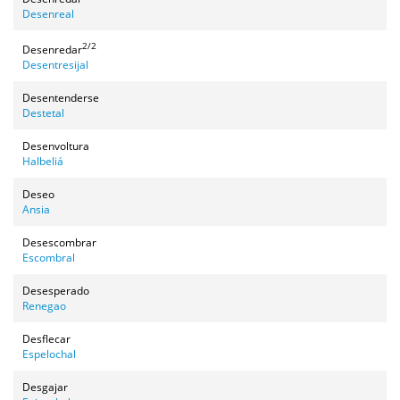
Desenreal
2/2
Desenredar
Desentresijal
Desentenderse
Destetal
Desenvoltura
Halbeliá
Deseo
Ansia
Desescombrar
Escombral
Desesperado
Renegao
Desflecar
Espelochal
Desgajar