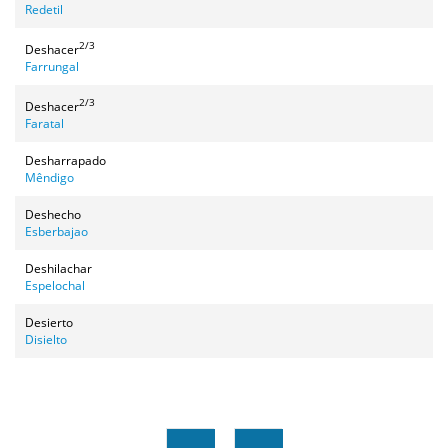
Redetil
2/3
Deshacer
Farrungal
2/3
Deshacer
Faratal
Desharrapado
Mêndigo
Deshecho
Esberbajao
Deshilachar
Espelochal
Desierto
Disielto