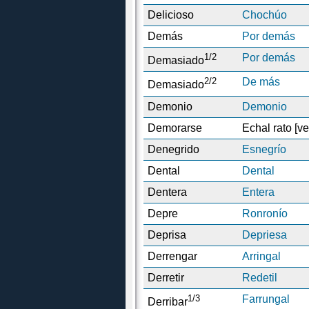
Delicioso
Chochúo
Demás
Por demás
1/2
Por demás
Demasiado
2/2
De más
Demasiado
Demonio
Demonio
Demorarse
Echal rato [ve
Denegrido
Esnegrío
Dental
Dental
Dentera
Entera
Depre
Ronronío
Deprisa
Depriesa
Derrengar
Arringal
Derretir
Redetil
1/3
Farrungal
Derribar