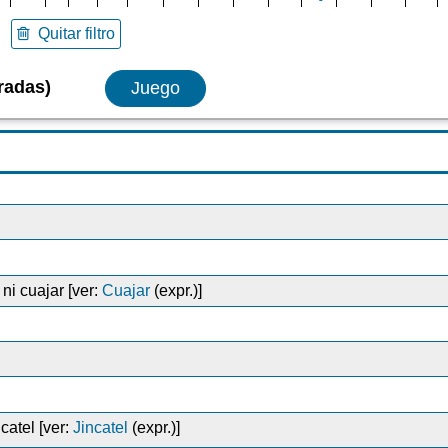
Quitar filtro
radas)
Juego
 ni cuajar [ver:
Cuajar
(expr.)]
catel [ver:
Jincatel
(expr.)]