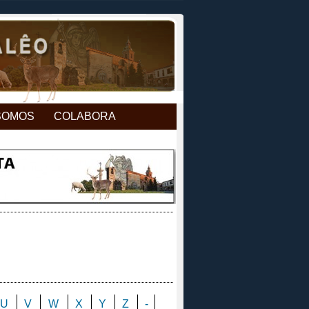
SOMOS
COLABORA
U
V
W
X
Y
Z
-