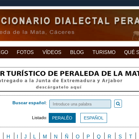
EGO
FOTOS
VÍDEOS
BLOG
TURISMO
QUÉ 
Buscar español
:
Listado:
PERALÊO
ESPAÑOL
H
I
J
L
M
N
Ñ
O
P
Q
R
S
T