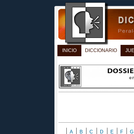
INICIO
DICCIONARIO
JU
A
B
C
D
E
F
G