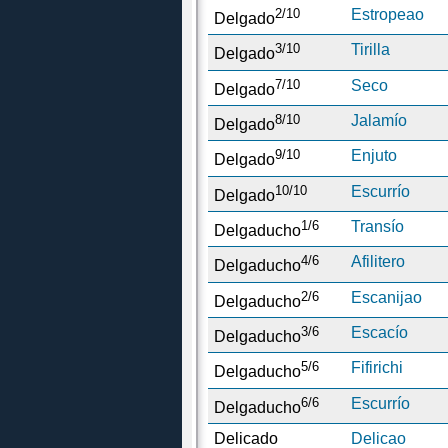
2/10
Estropeao
Delgado
3/10
Tirilla
Delgado
7/10
Seco
Delgado
8/10
Jalamío
Delgado
9/10
Enjuto
Delgado
10/10
Escurrío
Delgado
1/6
Transío
Delgaducho
4/6
Afilitero
Delgaducho
2/6
Escanijao
Delgaducho
3/6
Escacío
Delgaducho
5/6
Fifirichi
Delgaducho
6/6
Escurrío
Delgaducho
Delicado
Delicao