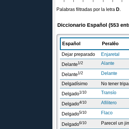
Palabras filtradas por la letra
D
.
Diccionario Español (553 ent
Español
Peralêo
Dejar preparado
Enjaretal
1/2
Alante
Delante
1/2
Delante
Delante
Delgadísimo
No tener tripa
1/10
Transío
Delgado
4/10
Afilitero
Delgado
5/10
Flaco
Delgado
6/10
Parecel un jin
Delgado