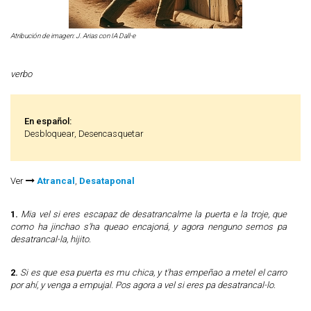
Atribución de imagen: J. Arias con IA Dall-e
verbo
En español:
Desbloquear, Desencasquetar
Ver
Atrancal
,
Desataponal
1.
Mia vel si eres escapaz de desatrancalme la puerta e la troje, que
como ha jinchao s'ha queao encajoná, y agora nenguno semos pa
desatrancal-la, hijito.
2.
Si es que esa puerta es mu chica, y t'has empeñao a metel el carro
por ahí, y venga a empujal. Pos agora a vel si eres pa desatrancal-lo.