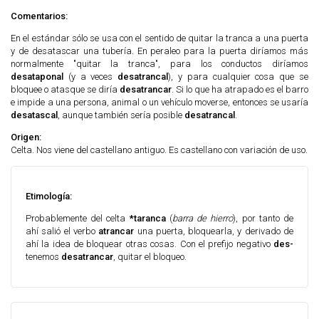
Comentarios:
En el estándar sólo se usa con el sentido de quitar la tranca a una puerta
y de desatascar una tubería. En peraleo para la puerta diríamos más
normalmente "quitar la tranca", para los conductos diríamos
desataponal
(y a veces
desatrancal
), y para cualquier cosa que se
bloquee o atasque se diría
desatrancar
. Si lo que ha atrapado es el barro
e impide a una persona, animal o un vehículo moverse, entonces se usaría
desatascal
, aunque también sería posible
desatrancal
.
Origen:
Celta. Nos viene del castellano antiguo. Es castellano con variación de uso.
Etimología:
Probablemente del celta
*taranca
(
barra de hierro
), por tanto de
ahí salió el verbo
atrancar
una puerta, bloquearla, y derivado de
ahí la idea de bloquear otras cosas. Con el prefijo negativo
des-
tenemos
desatrancar
, quitar el bloqueo.