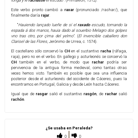
loriga y le
rachasse
el escudo"
. (
Primaleón
, 1512).
Este verbo pronto cambió a
raxar
(pronunciado /rashar/), que
finalmente daría
rajar
.
"
H
auiendo lançado lueñe de sí el
raxado
escudo, tomando la
espada á dos manos, hauia dado al souerbio Melagro dos golpes
vno tras otro, por çima del yelmo".
(
El invencible caballero don
Clarisel de las Flores
, Jerónimo de Urrea, c. 1574).
El castellano sólo conservó la
CH
en el sustantivo
racha
(ráfaga,
raja), pero no en el verbo. En gallego y asturleonés se conservó la
CH
también en el verbo, de modo que
rachar
podría ser
pervivencia de la antigua forma medieval, como tantas otras
veces hemos visto. También es posible que sea una influencia
posterior desde el asturleonés del occidente de Cáceres, pues la
encontramos en Portugal, Galicia y desde León hasta Cáceres.
Igual que de
rasgar
salió el sustantivo
rasgón
, de
rachar
salió
rachón
.
¿Se usaba en Peraleda?
0
0