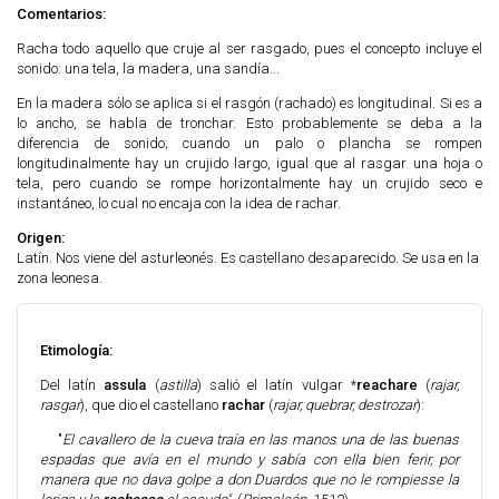
Comentarios:
Racha todo aquello que cruje al ser rasgado, pues el concepto incluye el
sonido: una tela, la madera, una sandía...
En la madera sólo se aplica si el rasgón (rachado) es longitudinal. Si es a
lo ancho, se habla de tronchar. Esto probablemente se deba a la
diferencia de sonido; cuando un palo o plancha se rompen
longitudinalmente hay un crujido largo, igual que al rasgar una hoja o
tela, pero cuando se rompe horizontalmente hay un crujido seco e
instantáneo, lo cual no encaja con la idea de
rachar.
Origen:
Latín. Nos viene del asturleonés. Es castellano desaparecido. Se usa en la
zona leonesa.
Etimología:
Del latín
assula
(
astilla
) salió el latín vulgar *
reachare
(
rajar,
rasgar
), que dio el castellano
rachar
(
rajar, quebrar, destrozar
):
"
El cavallero de la cueva traía en las manos una de las buenas
espadas que avía en el mundo y sabía con ella bien ferir, por
manera que no dava golpe a don Duardos que no le rompiesse la