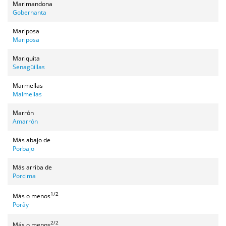
Marimandona
Gobernanta
Mariposa
Mariposa
Mariquita
Senagüillas
Marmellas
Malmellas
Marrón
Amarrón
Más abajo de
Porbajo
Más arriba de
Porcima
1/2
Más o menos
Porây
2/2
Más o menos