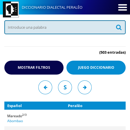
DICCIONARIO DIALECTAL PERALÊO
(503 entradas)
MOSTRAR FILTROS
JUEGO
DICCIONARIO
S
Español
Peralêo
2/3
Mareado
Abombao