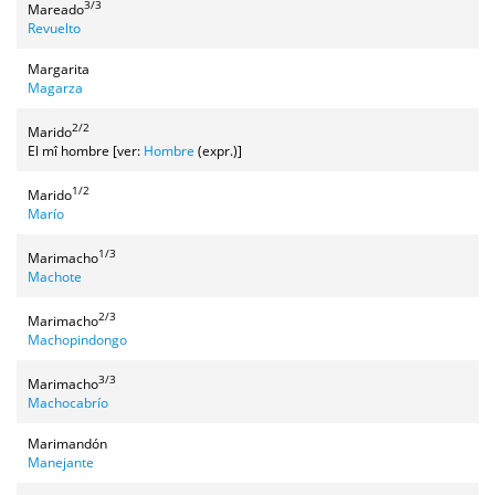
3/3
Mareado
Revuelto
Margarita
Magarza
2/2
Marido
El mî hombre [ver:
Hombre
(expr.)]
1/2
Marido
Marío
1/3
Marimacho
Machote
2/3
Marimacho
Machopindongo
3/3
Marimacho
Machocabrío
Marimandón
Manejante