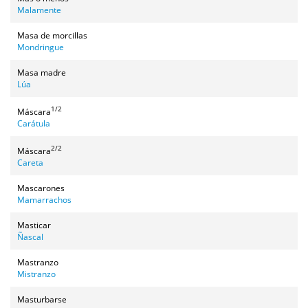
Malamente
Masa de morcillas
Mondringue
Masa madre
Lúa
1/2
Máscara
Carátula
2/2
Máscara
Careta
Mascarones
Mamarrachos
Masticar
Ñascal
Mastranzo
Mistranzo
Masturbarse