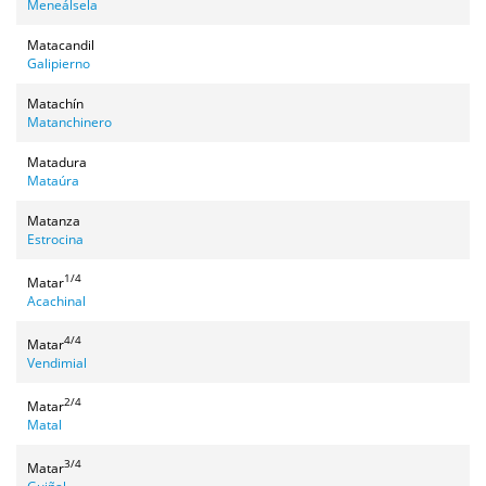
Meneálsela
Matacandil
Galipierno
Matachín
Matanchinero
Matadura
Mataúra
Matanza
Estrocina
1/4
Matar
Acachinal
4/4
Matar
Vendimial
2/4
Matar
Matal
3/4
Matar