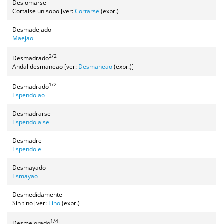
Deslomarse
Cortalse un sobo [ver:
Cortarse
(expr.)]
Desmadejado
Maejao
2/2
Desmadrado
Andal desmaneao [ver:
Desmaneao
(expr.)]
1/2
Desmadrado
Espendolao
Desmadrarse
Espendolalse
Desmadre
Espendole
Desmayado
Esmayao
Desmedidamente
Sin tino [ver:
Tino
(expr.)]
1/4
Desmejorado