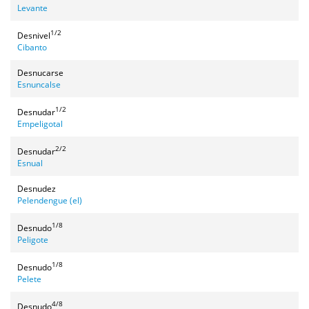
Levante
1/2
Desnivel
Cibanto
Desnucarse
Esnuncalse
1/2
Desnudar
Empeligotal
2/2
Desnudar
Esnual
Desnudez
Pelendengue (el)
1/8
Desnudo
Peligote
1/8
Desnudo
Pelete
4/8
Desnudo