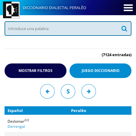
DICCIONARIO DIALECTAL PERALÊO
(7124 entradas)
MOSTRAR FILTROS
JUEGO
DICCIONARIO
S
Español
Peralêo
2/2
Deslomar
Derrengal