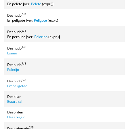
En pelete [ver:
Pelete
(expr.)]
5/8
Desnudo
En peligote [ver:
Peligote
(expr.)]
6/8
Desnudo
En perolino [ver:
Pelorino
(expr.)]
1/8
Desnudo
Esnúo
7/8
Desnudo
Peletijo
8/8
Desnudo
Empeligotao
Desollar
Estarazal
Desorden
Desarreglo
2/3
Desordenado