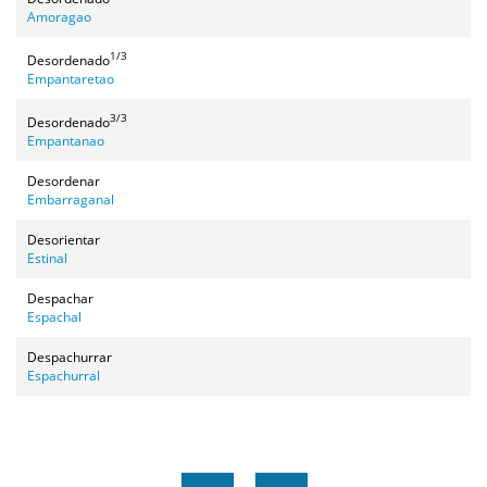
Amoragao
1/3
Desordenado
Empantaretao
3/3
Desordenado
Empantanao
Desordenar
Embarraganal
Desorientar
Estinal
Despachar
Espachal
Despachurrar
Espachurral