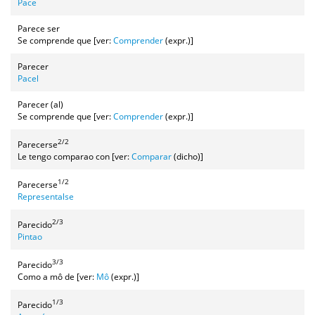
Pace
Parece ser
Se comprende que [ver:
Comprender
(expr.)]
Parecer
Pacel
Parecer (al)
Se comprende que [ver:
Comprender
(expr.)]
2/2
Parecerse
Le tengo comparao con [ver:
Comparar
(dicho)]
1/2
Parecerse
Representalse
2/3
Parecido
Pintao
3/3
Parecido
Como a mô de [ver:
Mô
(expr.)]
1/3
Parecido