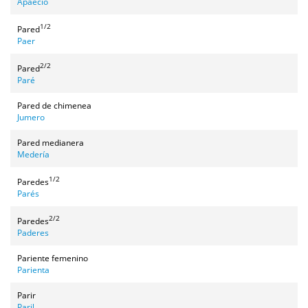
Apaecío
1/2
Pared
Paer
2/2
Pared
Paré
Pared de chimenea
Jumero
Pared medianera
Medería
1/2
Paredes
Parés
2/2
Paredes
Paderes
Pariente femenino
Parienta
Parir
Paril