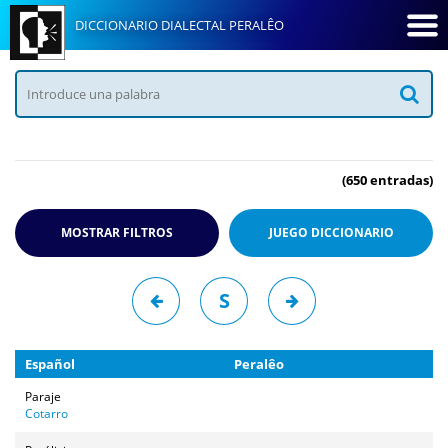
DICCIONARIO DIALECTAL PERALÊO
(650 entradas)
MOSTRAR FILTROS
JUEGO
DICCIONARIO
S
Español
Peralêo
Paraje
Cotarro