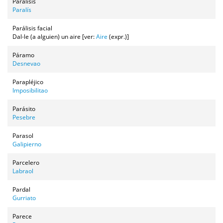
Parálisis
Paralís
Parálisis facial
Dal-le (a alguien) un aire [ver:
Aire
(expr.)]
Páramo
Desnevao
Parapléjico
Imposibilitao
Parásito
Pesebre
Parasol
Galipierno
Parcelero
Labraol
Pardal
Gurriato
Parece