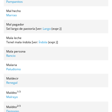
Pampanitos
Mal hecho
Marrao
Mal pagador
Sel largo de pastoría [ver:
Largo
(expr.)]
Mala leche
Tenel mala índola [ver:
Índola
(expr.)]
Mala persona
Rancio
Malaria
Paludismo
Maldecir
Renegal
1/3
Maldito
Malrayo
2/3
Maldito
Demonio