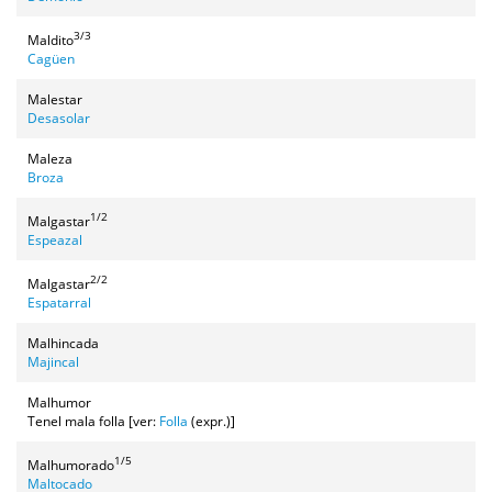
3/3
Maldito
Cagüen
Malestar
Desasolar
Maleza
Broza
1/2
Malgastar
Espeazal
2/2
Malgastar
Espatarral
Malhincada
Majincal
Malhumor
Tenel mala folla [ver:
Folla
(expr.)]
1/5
Malhumorado
Maltocado