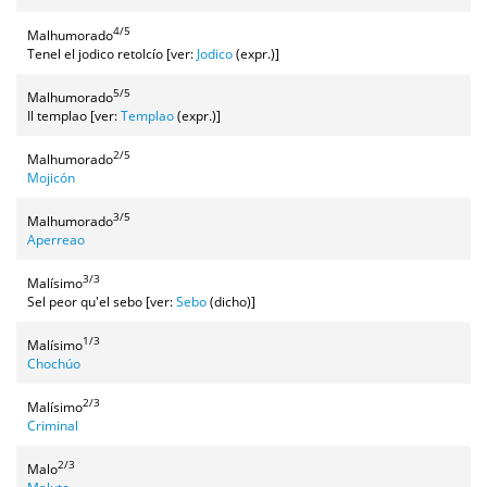
4/5
Malhumorado
Tenel el jodico retolcío [ver:
Jodico
(expr.)]
5/5
Malhumorado
Il templao [ver:
Templao
(expr.)]
2/5
Malhumorado
Mojicón
3/5
Malhumorado
Aperreao
3/3
Malísimo
Sel peor qu'el sebo [ver:
Sebo
(dicho)]
1/3
Malísimo
Chochúo
2/3
Malísimo
Criminal
2/3
Malo