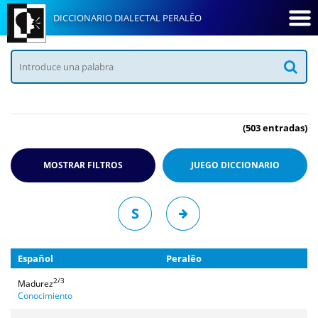
DICCIONARIO DIALECTAL PERALÊO
(503 entradas)
MOSTRAR FILTROS
JUEGO
DICCIONARIO
S
Español
Peralêo
2/3
Madurez
Conocimiento