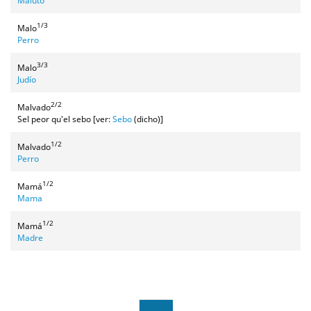
Maluto
1/3
Malo
Perro
3/3
Malo
Judío
2/2
Malvado
Sel peor qu'el sebo [ver:
Sebo
(dicho)]
1/2
Malvado
Perro
1/2
Mamá
Mama
1/2
Mamá
Madre