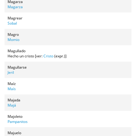
Magarza
Magarza
Magrear
Sobal
Magro
Momio
Magullado
Hecho un cristo [ver:
Cristo
(expr.)]
Magullarse
Jeril
Maíz
Maís
Majada
Majá
Majoleto
Pampanitos
Majuelo