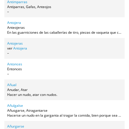
Antimparras
Antiparras, Gafas, Anteojos
–
Antojera
Anteojeras
En las guarniciones de las caballerías de tiro, piezas de vaqueta que caen junto a los ojos del animal. Su función es evitar que vea por los lados y así no se asuste o distraiga.
Antojeras
ver
Antojera
–
Antonces
Entonces
–
Añual
Anudar, Atar
Hacer un nudo, atar con nudos.
Añulgalse
Añusgarse, Atragantarse
Hacerse un nudo en la garganta al tragar la comida, bien porque sea pastosa, porque esté seca o por cualquier otro motivo.
Añurgarse