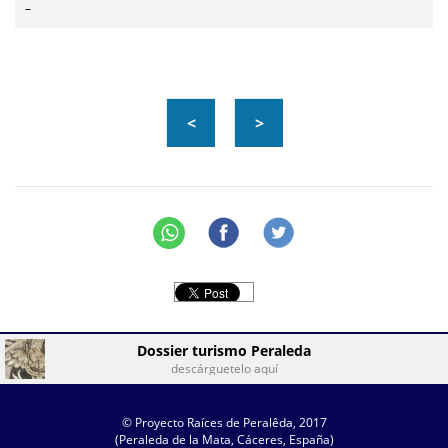
–
<
>
Dossier turismo Peraleda
descárguetelo aquí
© Proyecto Raíces de Peralêda, 2017
(Peraleda de la Mata, Cáceres, España)