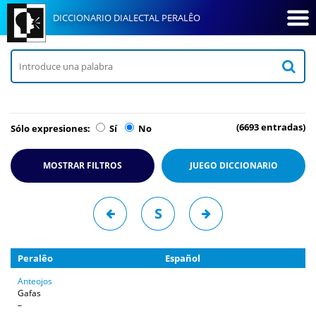
DICCIONARIO DIALECTAL PERALÊO
(6693 entradas)
Sólo expresiones:
Sí
No
MOSTRAR FILTROS
JUEGO
DICCIONARIO
S
Peralêo
Español
Anteojos
Gafas
–