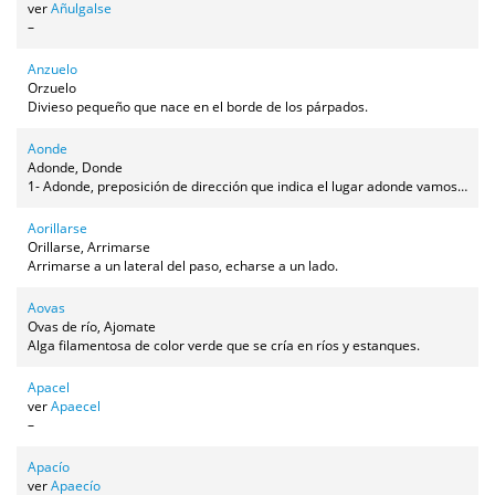
ver
Añulgalse
–
Anzuelo
Orzuelo
Divieso pequeño que nace en el borde de los párpados.
Aonde
Adonde, Donde
1- Adonde, preposición de dirección que indica el lugar adonde vamos. (S'ha ío aonde la jaza'l tío Luis) 2- Con menos frecuencia, también puede usarse como preposición de situación, aunque en ese caso frecuentemente expresa una situación vaga, una zona, no tanto un punto concreto (= por allí) (Tiene una casa aonde el jernal del tío Nino). 3- Conjunción de relativo indicando dirección o situación (Se jué aonde están los borregos / Eso está aonde vive tu tía). 4- Pronombre interrogativo (¿Aónde vas?).
Aorillarse
Orillarse, Arrimarse
Arrimarse a un lateral del paso, echarse a un lado.
Aovas
Ovas de río, Ajomate
Alga filamentosa de color verde que se cría en ríos y estanques.
Apacel
ver
Apaecel
–
Apacío
ver
Apaecío