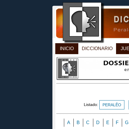
INICIO
DICCIONARIO
JU
Listado:
PERALÊO
A
B
C
D
E
F
G