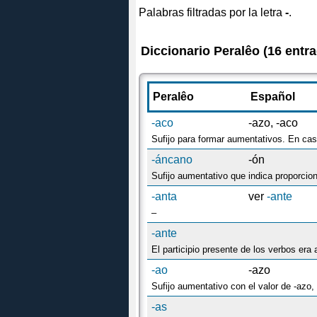
Palabras filtradas por la letra
-
.
Diccionario Peralêo (16 entr
Peralêo
Español
-aco
-azo, -aco
-áncano
-ón
-anta
ver
-ante
–
-ante
-ao
-azo
-as