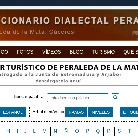
EGO
FOTOS
VÍDEOS
BLOG
TURISMO
QUÉ 
Buscar palabra:
Árbol semántico:
ESPAÑOL
RAMAS
NIVELES
ETIQU
H
I
J
L
M
N
Ñ
O
P
Q
R
S
T