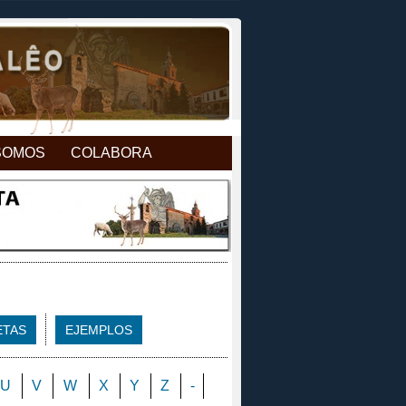
SOMOS
COLABORA
ETAS
EJEMPLOS
U
V
W
X
Y
Z
-