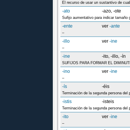
-ato
-azo, -ote
Sufijo aumentativo para indicar tamaño 
-ente
ver
-ante
–
-illo
ver
-ine
–
-ine
-ito, -illo, -ín
SUFIJOS PARA FORMAR EL DIMINUTI
-ino
ver
-ine
–
-ís
-éis
-istis
-isteis
Terminación de la segunda persona del pl
-ito
ver
-ine
–