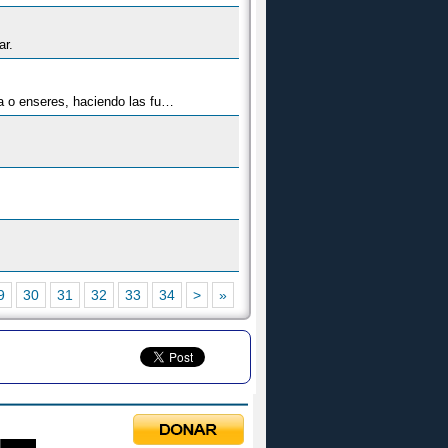
ar.
Caja de madera rectangular sin forrar, con tapa plana y por lo general con cerradura, que se utilizaba para guardar ropa o enseres, haciendo las funciones de armario, que no había en las casas humildes.
9
30
31
32
33
34
>
»