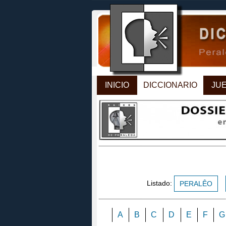
INICIO
DICCIONARIO
JU
Listado:
PERALÊO
A
B
C
D
E
F
G