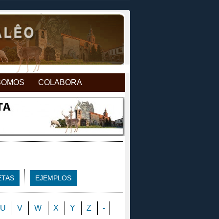
SOMOS
COLABORA
ETAS
EJEMPLOS
U
V
W
X
Y
Z
-