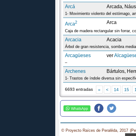
Arcá
Arcada, Náu
1- Movimiento violento del estómago, ant
2
Arca
Arca
Arcacia
Acacia
Árbol de gran resistencia, sombra media
Arcagüeses
ver
Alcagües
–
Archenes
Bártulos, Her
1- Trastos de índole diversa sin especif
6693 entradas
«
<
14
15
WhatsApp
© Proyecto Raíces de Peralêda, 2017
(Pe