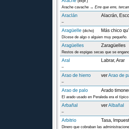
Arache
(expr.)
Arache cavache →
Erre que erre, terca
Araclán
Alacrán, Esc
–
Aragüelle
Más chico qu'
(dicho)
Dícese de algo o alguien muy pequeño.
Aragüelles
Zaragüelles
Restos de espigas secas que se engancha
Aral
Labrar, Arar
–
Arao de hierro
ver
Arao de p
–
Arao de palo
Arado timone
El arado usado en Peraleda era el típico
Arbañal
ver
Albañal
–
Arbitrio
Tasa, Impues
Dinero que cobraban las administracione