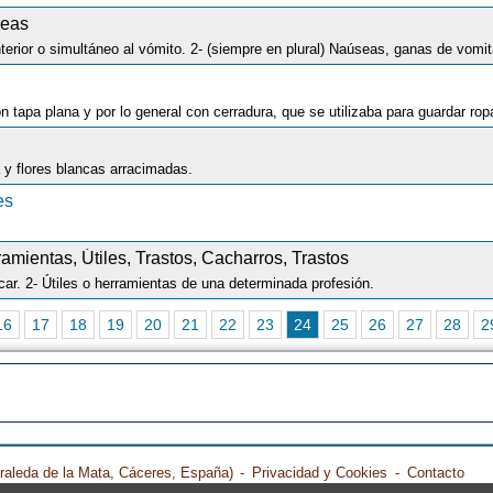
seas
erior o simultáneo al vómito. 2- (siempre en plural) Naúseas, ganas de vomit
 y flores blancas arracimadas.
es
ramientas, Útiles, Trastos, Cacharros, Trastos
icar. 2- Útiles o herramientas de una determinada profesión.
16
17
18
19
20
21
22
23
24
25
26
27
28
2
raleda de la Mata, Cáceres, España)
-
Privacidad y Cookies
-
Contacto