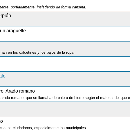
mente, porfiadamente, insistiendo de forma cansina
.
orpión
un aragüelle
n en los calcetines y los bajos de la ropa.
alo
ro, Arado romano
 arado romano, que se llamaba de palo o de hierro según el material del que 
to
s a los ciudadanos, especialmente los municipales.