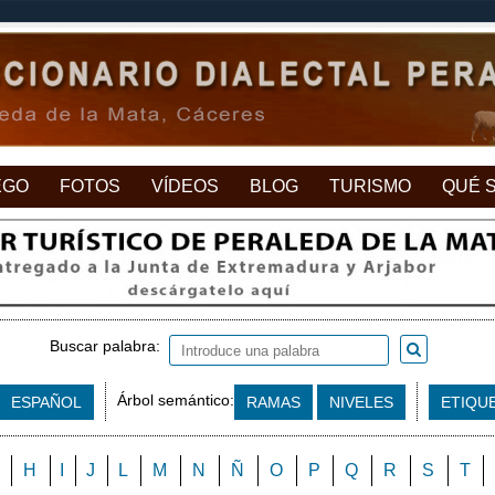
EGO
FOTOS
VÍDEOS
BLOG
TURISMO
QUÉ 
Buscar palabra:
Árbol semántico:
ESPAÑOL
RAMAS
NIVELES
ETIQU
H
I
J
L
M
N
Ñ
O
P
Q
R
S
T