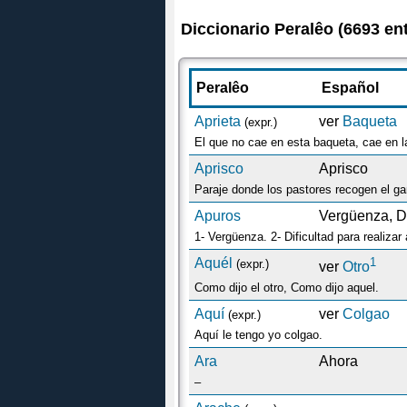
Diccionario Peralêo (6693 en
Peralêo
Español
Aprieta
ver
Baqueta
(expr.)
El que no cae en esta baqueta, cae en la
Aprisco
Aprisco
Paraje donde los pastores recogen el ga
Apuros
Vergüenza, Di
1- Vergüenza. 2- Dificultad para realizar 
Aquél
1
(expr.)
ver
Otro
Como dijo el otro, Como dijo aquel.
Aquí
ver
Colgao
(expr.)
Aquí le tengo yo colgao.
Ara
Ahora
–