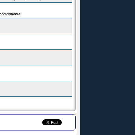
 conveniente
.