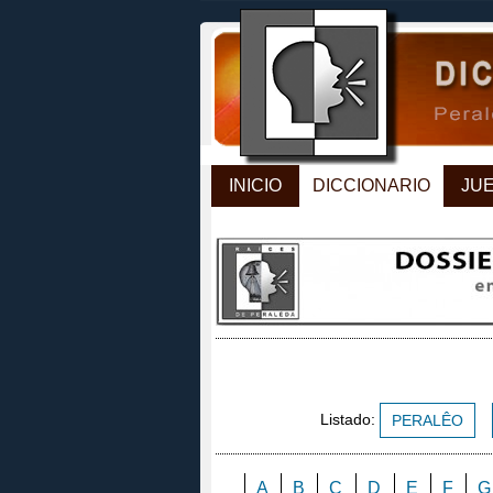
INICIO
DICCIONARIO
JU
Listado:
PERALÊO
A
B
C
D
E
F
G