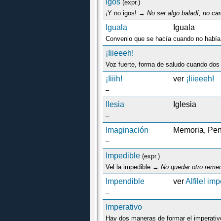
Igos
(expr.)
¡Y no igos! →
No ser algo baladí, no ca
Iguala
Iguala
¡Iiieeeh!
¡Iiiih!
ver
¡Iiieeeh!
–
Ilesia
Iglesia
–
Imaginación
Memoria, Pe
–
Impedible
(expr.)
Vel la impedible →
No quedar otro remed
Impendible
ver
Alfilel im
–
Imperativo