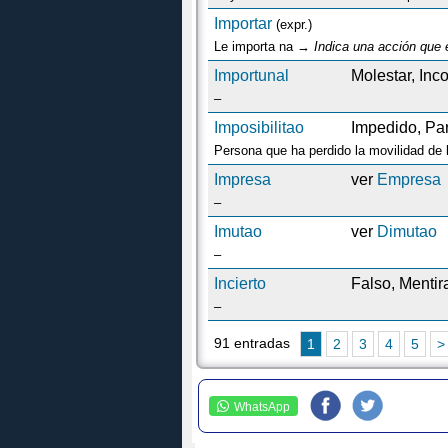
Importar
(expr.)
Le importa na →
Indica una acción que 
Importunal
Molestar, In
–
Imposibilitao
Impedido, Par
Persona que ha perdido la movilidad de la
Impresa
ver
Empresa
–
Imutao
ver
Dimutao
–
Incierto
Falso, Mentir
–
91 entradas
1
2
3
4
5
>
WhatsApp