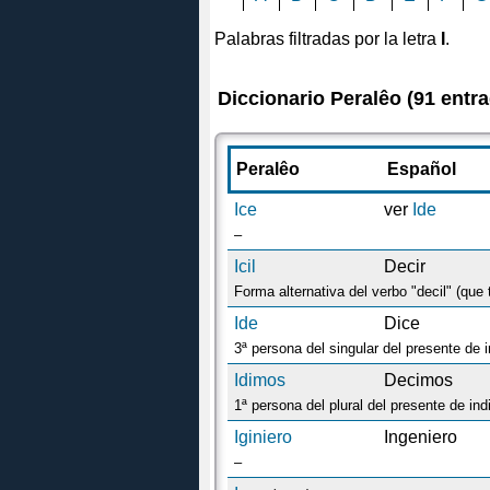
Palabras filtradas por la letra
I
.
Diccionario Peralêo (91 entr
Peralêo
Español
Ice
ver
Ide
–
Icil
Decir
Forma alternativa del verbo "decil" (que
Ide
Dice
3ª persona del singular del presente de in
Idimos
Decimos
1ª persona del plural del presente de indic
Iginiero
Ingeniero
–