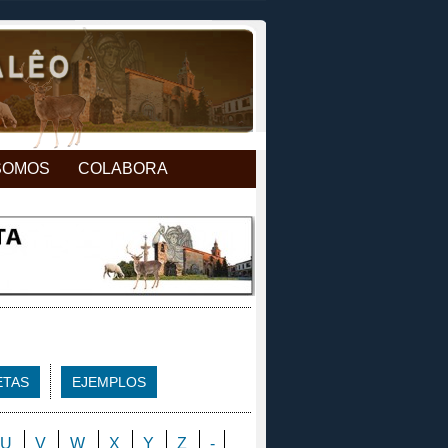
SOMOS
COLABORA
ETAS
EJEMPLOS
U
V
W
X
Y
Z
-