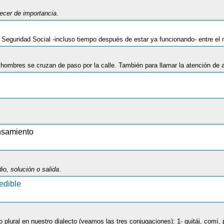
recer de importancia
.
nsamiento
io, solución o salida
.
pedible