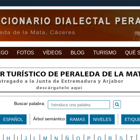
EGO
FOTOS
VÍDEOS
BLOG
TURISMO
QUÉ 
Buscar palabra:
Árbol semántico:
ESPAÑOL
RAMAS
NIVELES
ETIQU
H
I
J
L
M
N
Ñ
O
P
Q
R
S
T