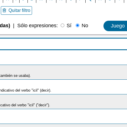
Quitar filtro
adas)
|
Sólo expresiones:
Sí
No
Juego
 también se usaba).
dicativo del verbo "icil" (decir).
ativo del verbo "icil" ("decir").