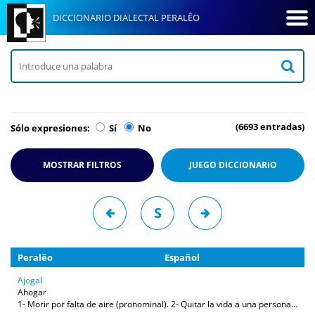
DICCIONARIO DIALECTAL PERALÊO
(6693 entradas)
Sólo expresiones:
Sí
No
MOSTRAR FILTROS
JUEGO
DICCIONARIO
S
Peralêo
Español
Ajogal
Ahogar
1- Morir por falta de aire (pronominal). 2- Quitar la vida a una persona o animal impidiéndole la respiración (transitivo).