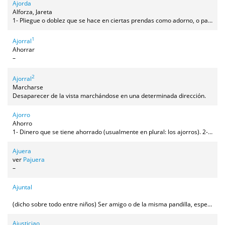
Ajorda
Alforza, Jareta
1- Pliegue o doblez que se hace en ciertas prendas como adorno, o para acortarlas y tal vez poderlas alargar cuando sea necesario. 2- Por analogía se puede usar para cualquier dobladillo cosido, aunque sea simplemente decorativo, en prendas de vestir, cortinas, o cualquier otro textil, pero no se usa con dobladillos que son verticales y/o sólo parcialmente recogidos (como las pinzas de un pantalón o las tablas de una falda).
1
Ajorral
Ahorrar
–
2
Ajorral
Marcharse
Desaparecer de la vista marchándose en una determinada dirección.
Ajorro
Ahorro
1- Dinero que se tiene ahorrado (usualmente en plural: los ajorros). 2- Acto de ahorrar.
Ajuera
ver
Pajuera
–
Ajuntal
(dicho sobre todo entre niños) Ser amigo o de la misma pandilla, especialmente al comenzar o al terminar de serlo.
Ajusticiao