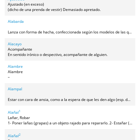
Ajustado (en exceso)
(dicho de una prenda de vestir) Demasiado apretado.
Alabarda
Lanza con forma de hacha, confeccionada según los modelos de las que llevaban los españoles en los tercios de Flandes, que portan los hermanos (cofrades) que forman la Guardia del Cristo del Descendimiento.
Alacayo
Acompañante
En sentido irónico o despectivo, acompañante de alguien.
Alambre
Alambre
–
Alampal
Estar con cara de ansia, como a la espera de que les den algo (esp. de comida).
1
Alañal
Lañar, Robar
1- Poner lañas (grapas) a un objeto rajado para repararlo. 2- Estañar (soldar con estaño) los agujeros de los pucheros o las cacerolas.
2
Alañal