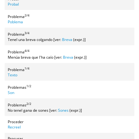
Probal
2/4
Problema
Poblema
3/4
Problema
Tenel una breva colgando [ver:
Breva
(expr.)]
4/4
Problema
Menúa breva que l'ha caío [ver:
Breva
(expr.)]
1/4
Problema
Texto
1/2
Problemas
Son
2/2
Problemas
No tenel gana de sones [ver:
Sones
(expr.)]
Proceder
Recreel
Procurar