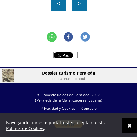
<
>
Dossier turismo Peraleda
descárguetelo aquí
© Proyecto Raíces de Peralêda, 2017
(Peraleda de la Mata, Cáceres, España)
Privacidad y Cookies
Contacto
Navegando por este portal, usted acepta nuestra
Política de Cookies
.