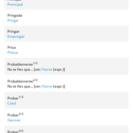
Prencipal
Pringada
Pringá
Pringar
Empringal
Prisa
Priesa
1/2
Probablemente
No te fies que... [ver:
Fiarse
(expr.)]
2/2
Probablemente
No te fies que... [ver:
Fiarse
(expr.)]
1/3
Probar
Catal
2/3
Probar
Gasmal
3/3
Probar