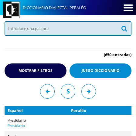
DICCIONARIO DIALECTAL PERALÊO
(650 entradas)
MOSTRAR FILTROS
JUEGO
DICCIONARIO
S
Español
Peralêo
Presidiario
Presidario