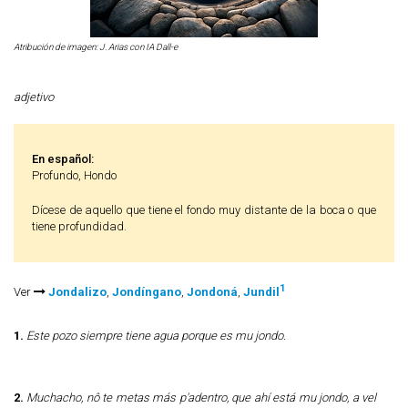
Atribución de imagen: J. Arias con IA Dall-e
adjetivo
En español:
Profundo, Hondo
Dícese de aquello que tiene el fondo muy distante de la boca o que
tiene profundidad.
1
Ver
Jondalizo
,
Jondíngano
,
Jondoná
,
Jundil
1.
Este pozo siempre tiene agua porque es mu jondo.
2.
Muchacho, nô te metas más p'adentro, que ahí está mu jondo, a vel