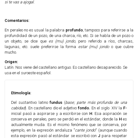
si te vas a ajogal.
Comentarios:
En peraleo no es usual la palabra
profundo
, tampoco
para referirse a la
profundidad de un pozo, de una charca, río, etc. Si se habla de un pozo o
un objeto, se dice que
es (mu) jondo
, pero referido a ríos, charcas,
lagunas, etc. suele preferirse la forma
estar (mu) jondo
o que cubre
mucho.
Origen:
Latín. Nos viene del castellano antiguo. Es castellano desaparecido. Se
usa en el suroeste español.
Etimología:
Del sustantivo latino
fundus
(
base; parte más profunda de una
cabidad
). En castellano dio el adjetivo
fondo.
En el siglo XIV la
F-
inicial pasó a aspirarse y a escribirse con
H
. Esa aspiración se
conserva en peraleo, pero se perdió en el estándar, donde la
H
es
actualmente muda. Es el mismo fenómeno que se conserva, por
ejemplo, en la expresión andaluza "
cante jondo
" (aunque cuando
esta expresión pasó al estándar se escribió con
J
para respetar