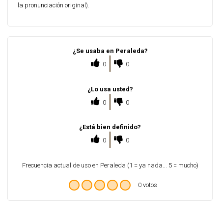
la pronunciación original).
¿Se usaba en Peraleda?
0
0
¿Lo usa usted?
0
0
¿Está bien definido?
0
0
Frecuencia actual de uso en Peraleda (1 = ya nada... 5 = mucho)
0 votos