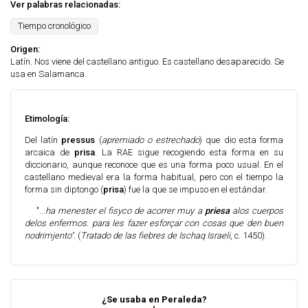
Ver palabras relacionadas:
Tiempo cronológico
Origen:
Latín. Nos viene del castellano antiguo. Es castellano desaparecido. Se
usa en Salamanca.
Etimología:
Del latín
pressus
(
apremiado o estrechado
) que dio esta forma
arcaica de
prisa
. La RAE sigue recogiendo esta forma en su
diccionario, aunque reconoce que es una forma poco usual. En el
castellano medieval era la forma habitual, pero con el tiempo la
forma sin diptongo (
prisa
) fue la que se impuso en el estándar.
"...
ha menester el fisyco de acorrer muy a
priesa
alos cuerpos
delos enfermos. para les fazer esforçar con cosas que den buen
nodrimjento".
(
Tratado de las fiebres de Ischaq Israeli
, c. 1450).
¿Se usaba en Peraleda?