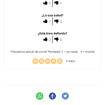
1
1
¿Lo usa usted?
1
2
¿Está bien definido?
2
0
Frecuencia actual de uso en Peraleda (1 = ya nada... 5 = mucho)
2 votos