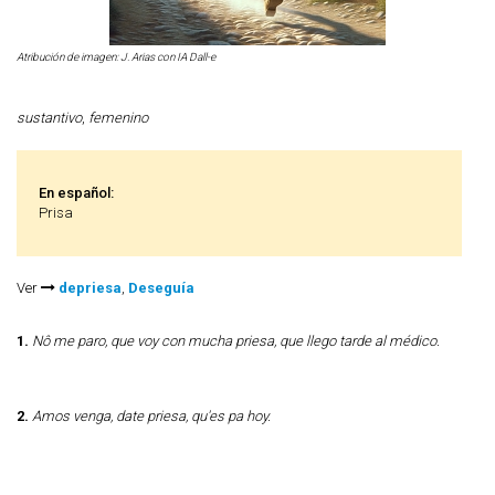
Atribución de imagen: J. Arias con IA Dall-e
sustantivo
,
femenino
En español:
Prisa
Ver
depriesa
,
Deseguía
1.
Nô me paro, que voy con mucha priesa, que llego tarde al médico.
2.
Amos venga, date priesa, qu'es pa hoy.