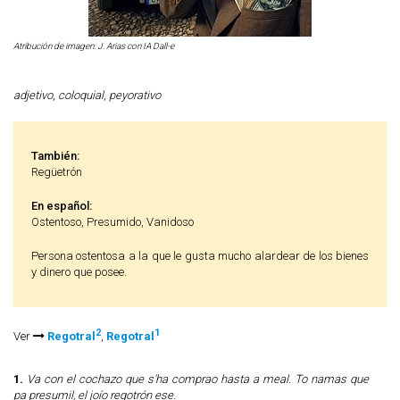
Atribución de imagen: J. Arias con IA Dall-e
adjetivo
,
coloquial
,
peyorativo
También:
Regüetrón
En español:
Ostentoso, Presumido, Vanidoso
Persona ostentosa a la que le gusta mucho alardear de los bienes
y dinero que posee.
2
1
Ver
Regotral
,
Regotral
1.
Va con el cochazo que s'ha comprao hasta a meal. To namas que
pa presumil, el joío regotrón ese.