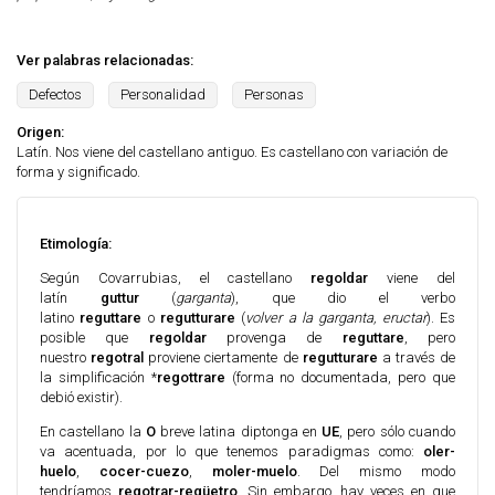
Ver palabras relacionadas:
Defectos
Personalidad
Personas
Origen:
Latín. Nos viene del castellano antiguo. Es castellano con variación de
forma y significado.
Etimología:
Según Covarrubias, el castellano
regoldar
viene del
latín
guttur
(
garganta
), que dio el verbo
latino
reguttare
o
regutturare
(
volver a la garganta, eructar
). Es
posible que
regoldar
provenga de
reguttare
, pero
nuestro
regotral
proviene ciertamente de
regutturare
a través de
la simplificación *
regottrare
(forma no documentada, pero que
debió existir).
En castellano la
O
breve latina diptonga en
UE
, pero sólo cuando
va acentuada, por lo que tenemos paradigmas como:
oler-
huelo
,
cocer-cuezo
,
moler-muel
o
. Del mismo modo
tendríamos
regotrar-regüetro
. Sin embargo, hay veces en que