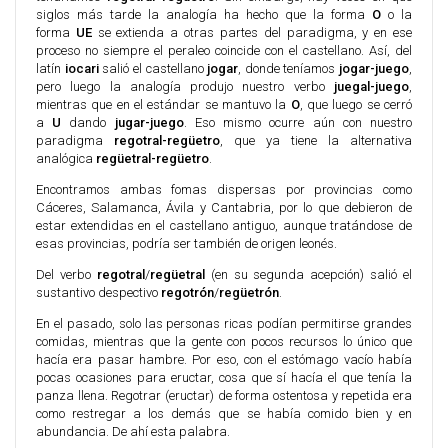
siglos más tarde la analogía ha hecho que la forma
O
o la
forma
UE
se extienda a otras partes del paradigma, y en ese
proceso no siempre el peraleo coincide con el castellano. Así, del
latín
iocari
salió el castellano
jogar
, donde teníamos
jogar-juego
,
pero luego la analogía produjo nuestro verbo
juegal-juego
,
mientras que en el estándar se mantuvo la
O
, que luego se cerró
a
U
dando
jugar-juego
. Eso mismo ocurre aún con nuestro
paradigma
regotral-regüetro
, que ya tiene la alternativa
analógica
regüetral-regüetro
.
Encontramos ambas fomas dispersas por provincias como
Cáceres, Salamanca, Ávila y Cantabria, por lo que debieron de
estar extendidas en el castellano antiguo, aunque tratándose de
esas provincias, podría ser también de origen leonés.
Del verbo
regotral
/
regüetral
(en su segunda acepción) salió el
sustantivo despectivo
regotrón
/
regüetrón
.
En el pasado, solo las personas ricas podían permitirse grandes
comidas, mientras que la gente con pocos recursos lo único que
hacía era pasar hambre. Por eso, con el estómago vacío había
pocas ocasiones para eructar, cosa que sí hacía el que tenía la
panza llena. Regotrar (eructar) de forma ostentosa y repetida era
como restregar a los demás que se había comido bien y en
abundancia. De ahí esta palabra.