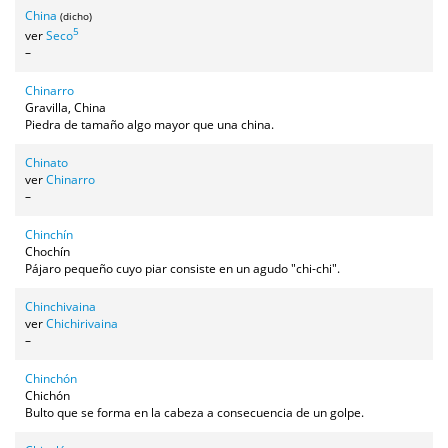
China
(dicho)
5
ver
Seco
–
Chinarro
Gravilla, China
Piedra de tamaño algo mayor que una china.
Chinato
ver
Chinarro
–
Chinchín
Chochín
Pájaro pequeño cuyo piar consiste en un agudo "chi-chi".
Chinchivaina
ver
Chichirivaina
–
Chinchón
Chichón
Bulto que se forma en la cabeza a consecuencia de un golpe.