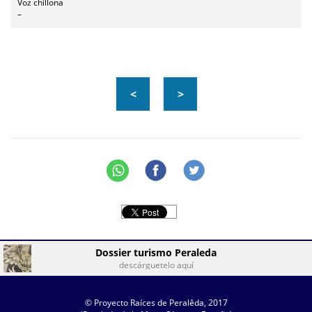
Voz chillona
–
<
>
Dossier turismo Peraleda
descárguetelo aquí
© Proyecto Raíces de Peralêda, 2017