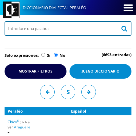
DICCIONARIO DIALECTAL PERALÊO
(6693 entradas)
Sólo expresiones:
Sí
No
MOSTRAR FILTROS
JUEGO
DICCIONARIO
S
Peralêo
Español
6
Chico
(dicho)
ver
Aragüelle
–