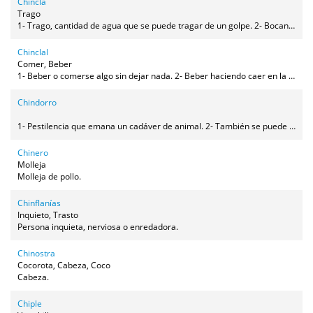
Chinclá
Trago
1- Trago, cantidad de agua que se puede tragar de un golpe. 2- Bocanada de agua que se puede retener en la boca.
Chinclal
Comer, Beber
1- Beber o comerse algo sin dejar nada. 2- Beber haciendo caer en la boca un chorro de líquido procedente de un piporro (agua), de un porrón (vino), etc.
Chindorro
1- Pestilencia que emana un cadáver de animal. 2- También se puede aplicar a personas refiriéndose a un muerto.
Chinero
Molleja
Molleja de pollo.
Chinflanías
Inquieto, Trasto
Persona inquieta, nerviosa o enredadora.
Chinostra
Cocorota, Cabeza, Coco
Cabeza.
Chiple