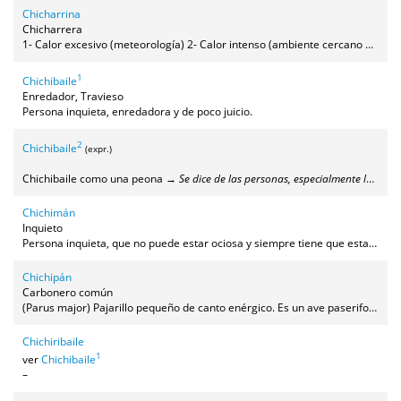
Chicharrina
Chicharrera
1- Calor excesivo (meteorología) 2- Calor intenso (ambiente cercano a una fuente de calor).
1
Chichibaile
Enredador, Travieso
Persona inquieta, enredadora y de poco juicio.
2
Chichibaile
(expr.)
Chichibaile como una peona →
Se dice de las personas, especialmente los niños, que son muy inquietas o traviesas y no paran
Chichimán
Inquieto
Persona inquieta, que no puede estar ociosa y siempre tiene que estar haciendo algo.
Chichipán
Carbonero común
(Parus major) Pajarillo pequeño de canto enérgico. Es un ave paseriforme de la familia de los páridos, con cabeza y corbata negra, mejillas blancas, pecho amarillo y espalda verde y azul.
Chichiribaile
1
ver
Chichibaile
–