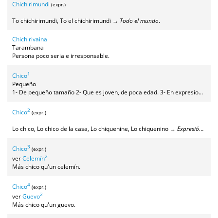
Chichirimundi
(expr.)
To chichirimundi, To el chichirimundi →
Todo el mundo
.
Chichirivaina
Tarambana
Persona poco seria e irresponsable.
1
Chico
Pequeño
1- De pequeño tamaño 2- Que es joven, de poca edad. 3- En expresiones como "de chico" o "cuando era chico", para referirse a la infancia de una persona. 4- Refiriéndose a un grupo de hijos o hermanos, el más joven de todos. 5- En la expresión "¡Pos chico/a!" para mostrar sorpresa (esta expresión, que ya usaban nuestros abuelos, viene de fuera, pues "chico" no tiene ese significado en nuestro dialecto).
2
Chico
(expr.)
Lo chico, Lo chico de la casa, Lo chiquenine, Lo chiquenino →
Expresión coloquial y cariñosa para referirse al más pequeño (o pequeña) de una familia (siempre que sea aún un niño pequeño). También se usa aunque no tenga (aún) hermanos
3
Chico
(expr.)
2
ver
Celemín
Más chico qu'un celemín.
4
Chico
(expr.)
2
ver
Güevo
Más chico qu'un güevo.