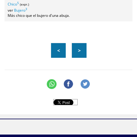
5
Chico
(expr.)
3
ver
Bujero
Más chico que el bujero d'una abuja.
<
>