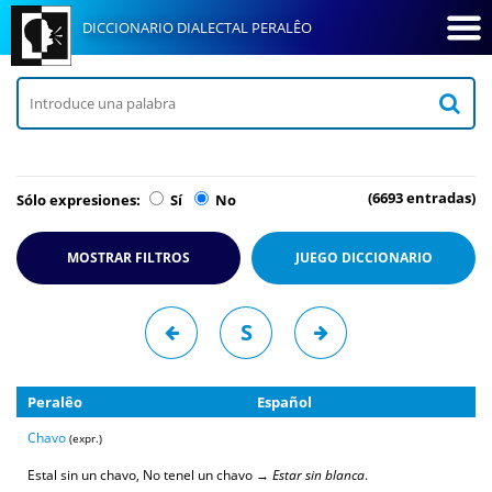
DICCIONARIO DIALECTAL PERALÊO
(6693 entradas)
Sólo expresiones:
Sí
No
MOSTRAR FILTROS
JUEGO
DICCIONARIO
S
Peralêo
Español
Chavo
(expr.)
Estal sin un chavo, No tenel un chavo →
Estar sin blanca
.