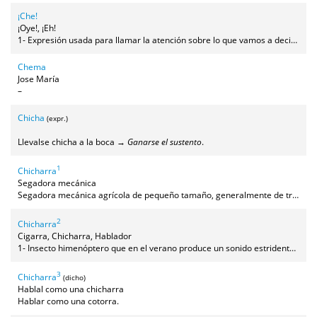
¡Che!
¡Oye!, ¡Eh!
1- Expresión usada para llamar la atención sobre lo que vamos a decir o para que nos escuche alguien a quien queremos dirigirnos. 2- (forma bastante enfática y/o brusca) Usada para avisar de que vamos a contradecir un dicho, una opinión, etc. a menudo interrumpiendo a quien habla y frecuentemente reduplicándolo dos o incluso tres veces. Usada también para protestar por la ofensa recibida, a veces con tono amenazante.
Chema
Jose María
–
Chicha
(expr.)
Llevalse chicha a la boca →
Ganarse el sustento
.
1
Chicharra
Segadora mecánica
Segadora mecánica agrícola de pequeño tamaño, generalmente de tres ruedas, dos delanteras y una trasera.
2
Chicharra
Cigarra, Chicharra, Hablador
1- Insecto himenóptero que en el verano produce un sonido estridente característico. 2- Persona habladora en exceso.
3
Chicharra
(dicho)
Hablal como una chicharra
Hablar como una cotorra.