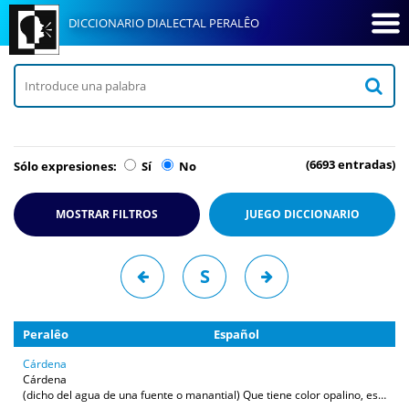
DICCIONARIO DIALECTAL PERALÊO
(6693 entradas)
Sólo expresiones:
Sí
No
MOSTRAR FILTROS
JUEGO
DICCIONARIO
S
Peralêo
Español
Cárdena
Cárdena
(dicho del agua de una fuente o manantial) Que tiene color opalino, es decir, entre blanco y azulado con posibles reflejos morados. Este color se debes a la existencia en ellas de algunas algas microscópicas (como las diatomeas) y a la abundancia de coloides opalescentes (sílice y silicato de aluminio), lo cual no la impide ser potable.