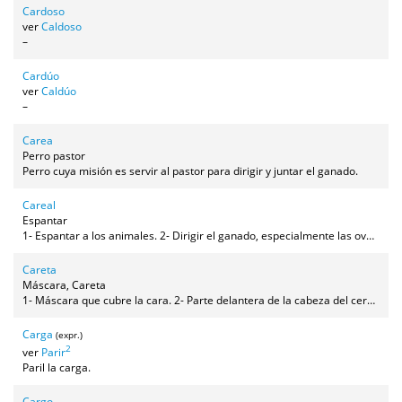
Cardoso
ver
Caldoso
–
Cardúo
ver
Caldúo
–
Carea
Perro pastor
Perro cuya misión es servir al pastor para dirigir y juntar el ganado.
Careal
Espantar
1- Espantar a los animales. 2- Dirigir el ganado, especialmente las ovejas, en determinada dirección.
Careta
Máscara, Careta
1- Máscara que cubre la cara. 2- Parte delantera de la cabeza del cerdo.
Carga
(expr.)
2
ver
Parir
Paril la carga.
Cargo