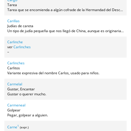
Tarea
Tarea que se encomienda a algún cofrade de la Hermandad del Descendimiento durante los actos de la Semana Santa.
Carillas
Judías de careta
Un tipo de judía pequeña que nos llegó de China, aunque es originaria de África, y que tiene una mancha en un costado (Vigna unguiculata).
Carlinche
ver
Carlinches
–
Carlinches
Carlitos
Variante expresiva del nombre Carlos, usado para niños.
Carmelal
Gustar, Encantar
Gustar o querer mucho.
Carmeneal
Golpear
Pegar, golpear a alguien.
1
Carne
(expr.)