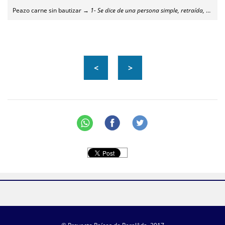
Peazo carne sin bautizar →
1- Se dice de una persona simple, retraída, que está en los sitios por estar, sin hacer nada salvo estar allí como un estorbo. 2- También se aplica a alguien bruto y de pocas luces
<
>