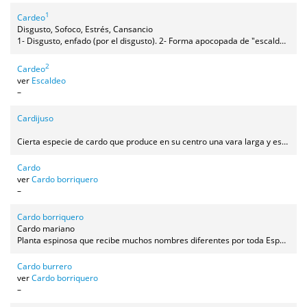
1
Cardeo
Disgusto, Sofoco, Estrés, Cansancio
1- Disgusto, enfado (por el disgusto). 2- Forma apocopada de "escaldeo" (estrés, cansancio).
2
Cardeo
ver
Escaldeo
–
Cardijuso
Cierta especie de cardo que produce en su centro una vara larga y estrecha. Esta vara, una vez seca, limpia de hojas y pulida convenientemente se usaba como caña para las zambombas.
Cardo
ver
Cardo borriquero
–
Cardo borriquero
Cardo mariano
Planta espinosa que recibe muchos nombres diferentes por toda España, aunque su nombre oficial en el estándar es cardo mariano y el nombre botánico es Silybum marianum.
Cardo burrero
ver
Cardo borriquero
–