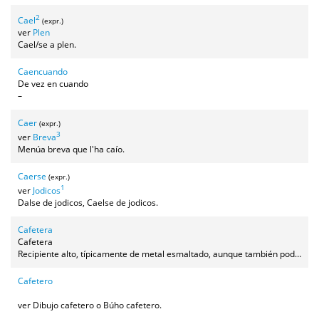
2
Cael
(expr.)
ver
Plen
Cael/se a plen.
Caencuando
De vez en cuando
–
Caer
(expr.)
3
ver
Breva
Menúa breva que l'ha caío.
Caerse
(expr.)
1
ver
Jodicos
Dalse de jodicos, Caelse de jodicos.
Cafetera
Cafetera
Recipiente alto, típicamente de metal esmaltado, aunque también podía ser de barro, porcelana o alumnio. Cerrado con tapadera y con un caño largo para servir. Se usa para servir el café o el chocolate, no para hacerlo.
Cafetero
ver Dibujo cafetero o Búho cafetero.