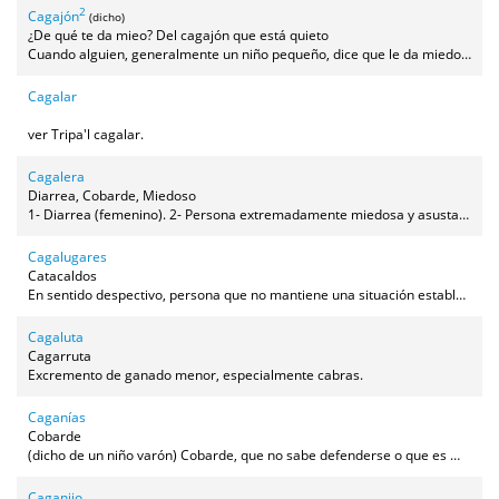
2
Cagajón
(dicho)
¿De qué te da mieo? Del cagajón que está quieto
Cuando alguien, generalmente un niño pequeño, dice que le da miedo (en peraleo no se usa la expresión tener miedo, sino dar miedo algo) se le solía contestar: "¿De qué te da miedo? ¡Del cagajón que está quieto!", o simplemente "del cagajón", para dar a entender que lo que da miedo es una tontería. Sirve además como forma de darle un toque de humor a la situación para que el niño se relaje.
Cagalar
ver Tripa'l cagalar.
Cagalera
Diarrea, Cobarde, Miedoso
1- Diarrea (femenino). 2- Persona extremadamente miedosa y asustadiza (género invariable: un/una cagalera).
Cagalugares
Catacaldos
En sentido despectivo, persona que no mantiene una situación estable, bien porque va de un sitio a otro, bien porque cambia de un trabajo a otro, de unas compañías a otras, etc.
Cagaluta
Cagarruta
Excremento de ganado menor, especialmente cabras.
Caganías
Cobarde
(dicho de un niño varón) Cobarde, que no sabe defenderse o que es muy miedoso.
Caganijo