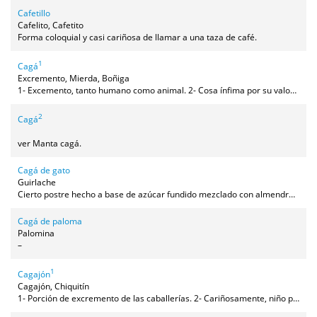
Cafetillo
Cafelito, Cafetito
Forma coloquial y casi cariñosa de llamar a una taza de café.
1
Cagá
Excremento, Mierda, Boñiga
1- Excemento, tanto humano como animal. 2- Cosa ínfima por su valor o tamaño.
2
Cagá
ver Manta cagá.
Cagá de gato
Guirlache
Cierto postre hecho a base de azúcar fundido mezclado con almendras o cacahuetes triturados.
Cagá de paloma
Palomina
–
1
Cagajón
Cagajón, Chiquitín
1- Porción de excremento de las caballerías. 2- Cariñosamente, niño pequeño, de corta edad.