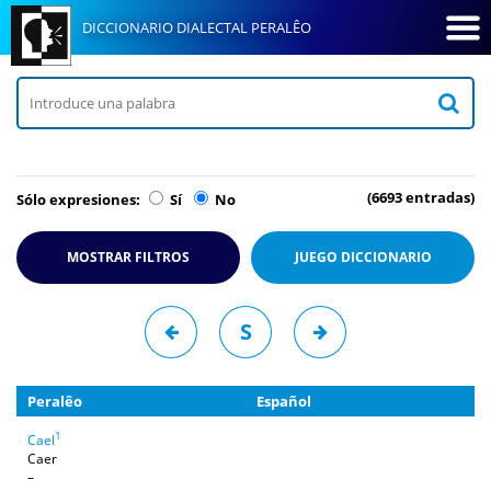
DICCIONARIO DIALECTAL PERALÊO
(6693 entradas)
Sólo expresiones:
Sí
No
MOSTRAR FILTROS
JUEGO
DICCIONARIO
S
Peralêo
Español
1
Cael
Caer
–