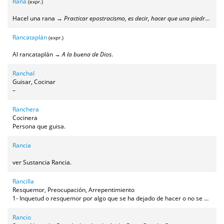
Rana
(expr.)
Hacel una rana →
Practicar epostracismo, es decir, hacer que una piedrecilla plana rebote en el agua lanzándola con fuerza
Rancataplán
(expr.)
Al rancataplán →
A la buena de Dios
.
Ranchal
Guisar, Cocinar
–
Ranchera
Cocinera
Persona que guisa.
Rancia
ver Sustancia Rancia.
Rancilla
Resquemor, Preocupación, Arrepentimiento
1- Inquetud o resquemor por algo que se ha dejado de hacer o no se ha hecho como debiera. 2- Preocupación o arrepentimiento.
Rancio