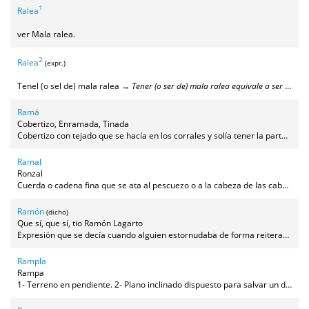
1
Ralea
ver Mala ralea.
2
Ralea
(expr.)
Tenel (o sel de) mala ralea →
Tener (o ser de) mala ralea equivale a ser una mala persona, a tener mala idea
Ramá
Cobertizo, Enramada, Tinada
Cobertizo con tejado que se hacía en los corrales y solía tener la parte frontal descubierta para resguardar en él maquinaria, tractores, animales, etc.
Ramal
Ronzal
Cuerda o cadena fina que se ata al pescuezo o a la cabeza de las caballerías para sujetarlas o conducirlas.
Ramón
(dicho)
Que sí, que sí, tio Ramón Lagarto
Expresión que se decía cuando alguien estornudaba de forma reiterada, al igual que se dice "Jesús".
Rampla
Rampa
1- Terreno en pendiente. 2- Plano inclinado dispuesto para salvar un desnivel sin hacer escaleras.