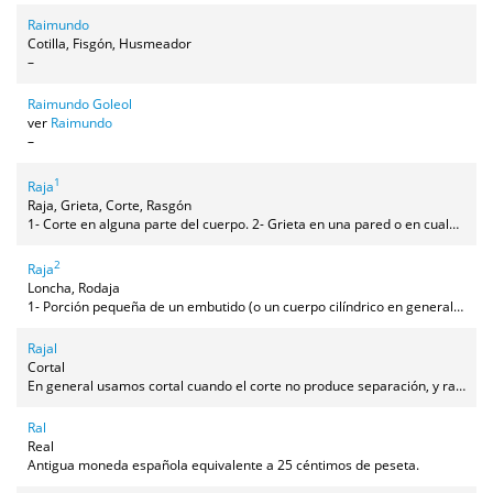
Raimundo
Cotilla, Fisgón, Husmeador
–
Raimundo Goleol
ver
Raimundo
–
1
Raja
Raja, Grieta, Corte, Rasgón
1- Corte en alguna parte del cuerpo. 2- Grieta en una pared o en cualquier otro objeto. 3- Rebanada de embutido, sandía o melón.
2
Raja
Loncha, Rodaja
1- Porción pequeña de un embutido (o un cuerpo cilíndrico en general). 2- Rebanada de sandía o melón. 3- Forma vulgar de referirse al pliegue entre los gluteos o al sexo exterior femenino.
Rajal
Cortal
En general usamos cortal cuando el corte no produce separación, y rajal cuando se produce separación, pero nuestro uso no es tan simple, hay que hacer aclaraciones. Se sigue esta norma en estos casos:Con las castañas, las aceitunas y los higos se usa rajal cuando se hace un corte pero no se corta del todo. Se raja la cáscara de las castañas para que no exploten al asarlas. Se rajan los higos (con la cuchilla o con las manos) para abrirlos por un lado pero sin romperlos. Se rajan las aceitunas para "guisarlas", haciendo varios cortes en la carne pero sin separar trozos, pues está dentro el pipo. Si fuese un corte completo usaríamos cortal en estos casos también.La carne se raja si es sólo un corte que no separa nada, pero se corta si se separa un trozo del resto. Pero si es la carne viva de una persona o animal se puede decir rajar o cortar cuando se hace una herida (si hay separación sería siempre cortar). Lo mismo se aplica a cualquier objeto que no sea ni vivo ni comestible, por ejemplo se raja un sofá (si haces un corte) o se corta la pata de la silla (porque hay separación).Otras excepciones:Usamos el verbo rajal y no cortal cuando nos referimos a frutos y hortalizas relativamente blandos como: sandías, melones, calabazas y todo lo que se corte en rebanadas. También se rajan tomates y pepinos.Por otra parte, se cortan otros productos (generalmente más duros pero no siempre) como la mayor parte de la fruta, patatas, zanahoria, pimientos, ajos y cebolla.
Ral
Real
Antigua moneda española equivalente a 25 céntimos de peseta.