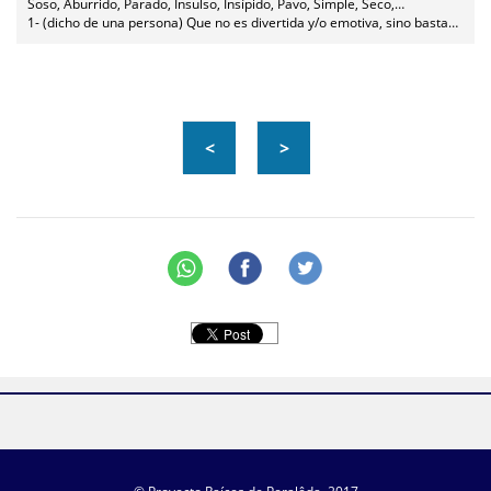
Soso, Aburrido, Parado, Insulso, Insípido, Pavo, Simple, Seco,
Frío, Distante, Inexpresivo, Desagradable, Mala persona
1- (dicho de una persona) Que no es divertida y/o emotiva, sino bastante insulsa. 2- Forma despectiva de designar a alguien que nos cae mal o que es mala persona.
<
>