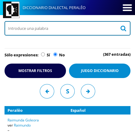
DICCIONARIO DIALECTAL PERALÊO
(367 entradas)
Sólo expresiones:
Sí
No
MOSTRAR FILTROS
JUEGO
DICCIONARIO
S
Peralêo
Español
Raimunda Goleora
ver
Raimundo
–