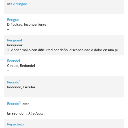
1
ver
Arringao
–
Rengue
Dificultad, Inconveniente
–
Rengueal
Renquear
1- Andar mal o con dificultad por daño, discapacidad o dolor en una pierna, en una pata o en un pie, inclinando el cuerpo hacia un lado más que hacia otro.2- (por analogía) Tener dificultades o problemas para realizar una cosa o para llevar adelante un proyecto o una empresa. 3- (figurativo) Tener problemas de salud, con dificultad o lentitud en la mejora.
Reondel
Círculo, Redondel
–
1
Reondo
Redondo, Circular
–
2
Reondo
(expr.)
En reondo →
Alrededor
.
Repachejo