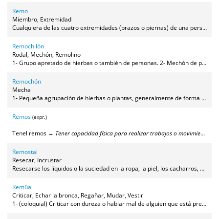
Remo
Miembro, Extremidad
Cualquiera de las cuatro extremidades (brazos o piernas) de una persona.
Remochilón
Rodal, Mechón, Remolino
1- Grupo apretado de hierbas o también de personas. 2- Mechón de pelo alborotado y descolocado como los remolinos que salen a veces al levantarse de la cama. 3- Manojo, mechón o grupo de cabellos unidos.
Remochón
Mecha
1- Pequeña agrupación de hierbas o plantas, generalmente de forma circular. 2- Mecha, pequeña porción de pelos.
Remos
(expr.)
Tenel remos →
Tener capacidad física para realizar trabajos o movimientos
.
Remostal
Resecar, Incrustar
Resecarse los líquidos o la suciedad en la ropa, la piel, los cacharros, etc.
Remüal
Criticar, Echar la bronca, Regañar, Mudar, Vestir
1- (coloquial) Criticar con dureza o hablar mal de alguien que está presente o ausente. 2- Vestir a alguien (especialmente a un niño).