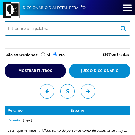
DICCIONARIO DIALECTAL PERALÊO
(367 entradas)
Sólo expresiones:
Sí
No
MOSTRAR FILTROS
JUEGO
DICCIONARIO
S
Peralêo
Español
Remeter
(expr.)
Estal que remete →
(dicho tanto de personas como de cosas) Estar muy sucio
.