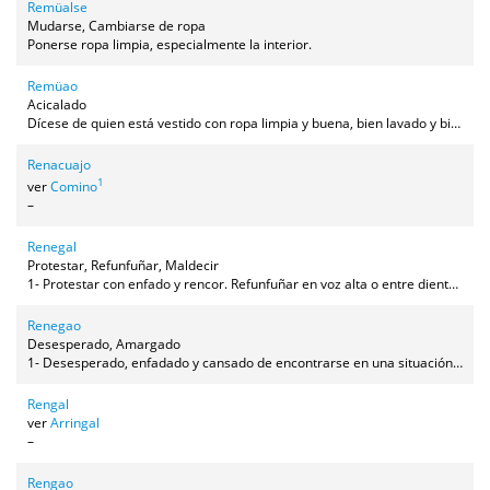
Remüalse
Mudarse, Cambiarse de ropa
Ponerse ropa limpia, especialmente la interior.
Remüao
Acicalado
Dícese de quien está vestido con ropa limpia y buena, bien lavado y bien peinado.
Renacuajo
1
ver
Comino
–
Renegal
Protestar, Refunfuñar, Maldecir
1- Protestar con enfado y rencor. Refunfuñar en voz alta o entre dientes. 2- Tener una explosión de mal humor con profusión de quejas y maldiciones.
Renegao
Desesperado, Amargado
1- Desesperado, enfadado y cansado de encontrarse en una situación que causa agobio y contra la que no puede hacer nada. 2- Estar muy muy enfadado por algo malo o injusto que se acaba de padecer.
Rengal
ver
Arringal
–
Rengao