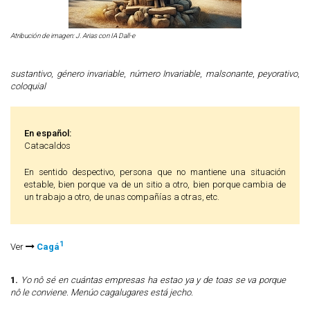
Atribución de imagen: J. Arias con IA Dall-e
sustantivo
,
género invariable
,
número Invariable
,
malsonante
,
peyorativo
,
coloquial
En español:
Catacaldos
En sentido despectivo, persona que no mantiene una situación
estable, bien porque va de un sitio a otro, bien porque cambia de
un trabajo a otro, de unas compañías a otras, etc.
1
Ver
Cagá
1.
Yo nô sé en cuántas empresas ha estao ya y de toas se va porque
nô le conviene. Menúo cagalugares está jecho.