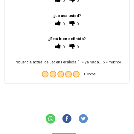
0
0
¿Lo usa usted?
0
0
¿Está bien definido?
0
0
Frecuencia actual de uso en Peraleda (1 = ya nada... 5 = mucho)
0 votos