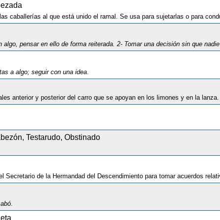
bezada
las caballerías al que está unido el ramal. Se usa para sujetarlas o para con
lgo, pensar en ello de forma reiterada. 2- Tomar una decisión sin que nadie consiga 
tas a algo; seguir con una idea
.
es anterior y posterior del carro que se apoyan en los limones y en la lanza.
bezón, Testarudo, Obstinado
 Secretario de la Hermandad del Descendimiento para tomar acuerdos relati
cabó
.
ueta