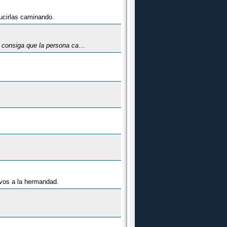
ducirlas caminando.
que la persona cambie de idea
.
vos a la hermandad.