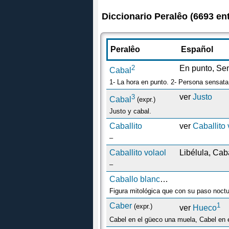
Diccionario Peralêo (6693 en
Peralêo
Español
2
En punto, Se
Cabal
1- La hora en punto. 2- Persona sensat
3
ver
Justo
Cabal
(expr.)
Justo y cabal.
Caballito
ver
Caballito 
–
Caballito volaol
Libélula, Caba
–
Caballo blanco (el)
Figura mitológica que con su paso noctu
Caber
1
(expr.)
ver
Hueco
Cabel en el güeco una muela, Cabel en 