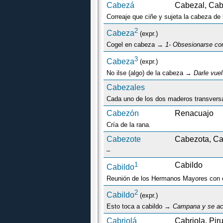
Cabezá
Cabezal, Ca
Correaje que ciñe y sujeta la cabeza de 
2
Cabeza
(expr.)
Cogel en cabeza →
1- Obsesionarse con a
3
Cabeza
(expr.)
No ilse (algo) de la cabeza →
Darle vuel
Cabezales
Cada uno de los dos maderos transversal
Cabezón
Renacuajo
Cría de la rana.
Cabezote
Cabezota, Ca
–
1
Cabildo
Cabildo
Reunión de los Hermanos Mayores con el
2
Cabildo
(expr.)
Esto toca a cabildo →
Campana y se a
Cabriolá
Cabriola, Pir