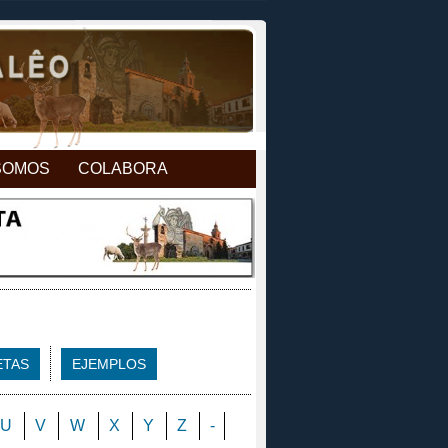
SOMOS
COLABORA
ETAS
EJEMPLOS
U
V
W
X
Y
Z
-