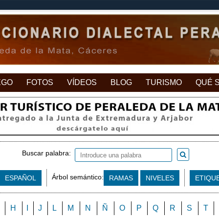
EGO
FOTOS
VÍDEOS
BLOG
TURISMO
QUÉ 
Buscar palabra:
Árbol semántico:
ESPAÑOL
RAMAS
NIVELES
ETIQU
H
I
J
L
M
N
Ñ
O
P
Q
R
S
T