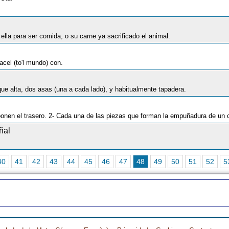
ella para ser comida, o su carne ya sacrificado el animal.
acel (to'l mundo) con.
e alta, dos asas (una a cada lado), y habitualmente tapadera.
nen el trasero. 2- Cada una de las piezas que forman la empuñadura de un c
ñal
40
41
42
43
44
45
46
47
48
49
50
51
52
5