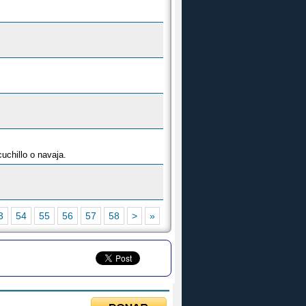
uchillo o navaja.
3
54
55
56
57
58
>
»