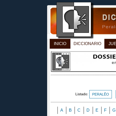
INICIO
DICCIONARIO
JU
Listado:
PERALÊO
A
B
C
D
E
F
G