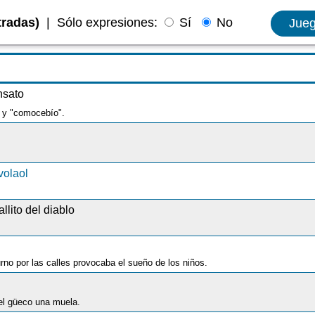
tradas)
|
Sólo expresiones:
Sí
No
Jue
nsato
a y "comocebío".
volaol
llito del diablo
rno por las calles provocaba el sueño de los niños.
el güeco una muela.