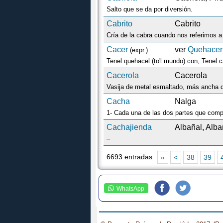
Salto que se da por diversión.
Cabrito
Cabrito
Cría de la cabra cuando nos referimos a 
Cacer
ver
Quehacer
(expr.)
Tenel quehacel (to'l mundo) con, Tenel c
Cacerola
Cacerola
Vasija de metal esmaltado, más ancha qu
Cacha
Nalga
1- Cada una de las dos partes que compo
Cachajienda
Albañal, Alba
–
6693 entradas
«
<
38
39
WhatsApp