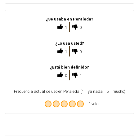
¿Se usaba en Peraleda?
1
0
¿Lo usa usted?
1
0
¿Está bien definido?
0
1
Frecuencia actual de uso en Peraleda (1 = ya nada... 5 = mucho)
1 voto