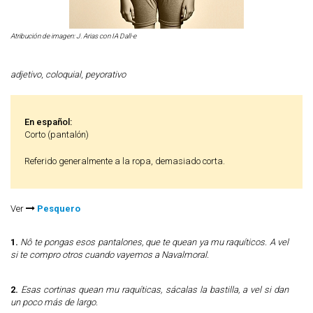
Atribución de imagen: J. Arias con IA Dall-e
adjetivo
,
coloquial
,
peyorativo
En español:
Corto (pantalón)
Referido generalmente a la ropa, demasiado corta.
Ver
Pesquero
1.
Nô te pongas esos pantalones, que te quean ya mu raquíticos. A vel
si te compro otros cuando vayemos a Navalmoral.
2.
Esas cortinas quean mu raquíticas, sácalas la bastilla, a vel si dan
un poco más de largo.