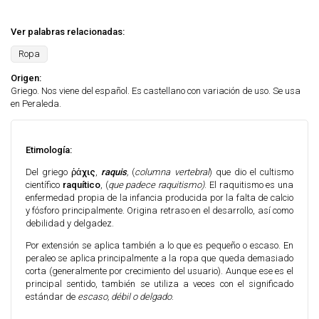
Ver palabras relacionadas:
Ropa
Origen:
Griego. Nos viene del español. Es castellano con variación de uso. Se usa
en Peraleda.
Etimología:
Del griego
ῥάχις
,
raquis
,
(
columna vertebral
) que dio el cultismo
científico
raquítico
, (
que padece raquitismo)
. El raquitismo es una
enfermedad propia de la infancia producida por la falta de calcio
y fósforo principalmente. Origina retraso en el desarrollo, así como
debilidad y delgadez.
Por extensión se aplica también a lo que es pequeño o escaso. En
peraleo se aplica principalmente a la ropa que queda demasiado
corta (generalmente por crecimiento del usuario). Aunque ese es el
principal sentido, también se utiliza a veces con el significado
estándar de
escaso, débil o delgado
.