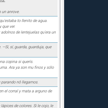
rá.
n un anrove.
qu'estaba to llenito de agua.
y que ver.
y adolnos de lentejuelas qu'era un
 —Sí, sí, guarda, guarduja, que
na copina si querís.
urna. Ara ya son mu finos y sólo
s parando nô llegamos.
en el corral y mata a arguno de
ápices de colores. Si le cojo, le