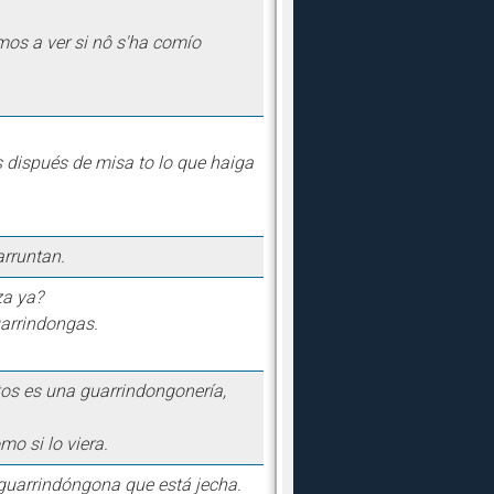
mos a ver si nô s'ha comío
 dispués de misa to lo que haiga
arruntan.
za ya?
uarrindongas.
os es una guarrindongonería,
o si lo viera.
a guarrindóngona que está jecha.