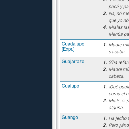
pacá y pal
3.
Na, nô me
que yo nô 
4.
Mialas la
Menúa par
Guadalupe
1.
Madre mía
[Expr.]
s'acaba.
Guajarrazo
1.
S'ha refar
2.
Madre mía,
cabeza.
Gualupo
1.
¡Qué gual
coma el 
2.
Miale, si
alguna.
Guango
1.
Ha jecho 
2.
Pero ¿ánd