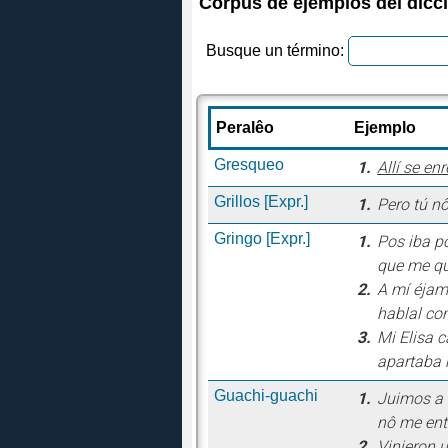
Corpus de ejemplos del dicc
Busque un término:
Peralêo
Ejemplo
Gresqueo
1.
Allí se en
Grillos
[Expr.]
1.
Pero tú nô
Gringo
[Expr.]
1.
Pos iba p
que me qu
2.
A mí éjam
hablal co
3.
Mi Elisa c
apartaba 
Guachi-guachi
1.
Juimos a 
nô me ent
2.
Vinieron u