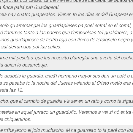
mpró las dos casas. La del Perrero que se llamaba, de Guadarpe
 finca pallá pa'l Guadaperal.
ela hay cuatro guaperalos. Vienen to los días ende'l Guaperal e
nío qu'arremangal los guardapieses pa poel entral en el corral, 
 t'arrimes tanto a las paeres que t'empuelcas to'l gualdapiés, a
nos guardapieses de fieltro rojo con flores de terciopelo negro 
 sal derramaba pol las calles.
e mil pesetas, que las necesito p'arreglal una avería del coche.
a quien lo desarrebuja.
o acabéis la guardia, encá'l hermano mayor sus dan un café o u
a se pasaba to la noche del Jueves velando al Cristo metío ena 
asta las 12.
ho, que el cambio de gualdia v'a ser en un rato y como te siga
etelse en aquel jurraco un guarduño. Veremos a vel si nô entra 
os chiqueninos.
e m'ha jecho el joío muchacho. M'ha guarreao to la paré con los l