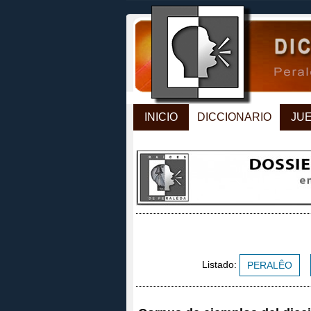
INICIO
DICCIONARIO
JU
Listado:
PERALÊO