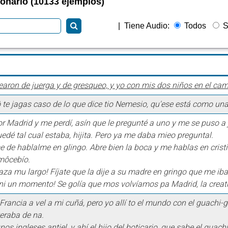
ionario (10133 ejemplos)
|
Tiene Audio:
Todos
S
rearon de juerga y de gresqueo, y yo con mis dos niños en el cam
 te jagas caso de lo que dice tio Nemesio, qu'ese está como una 
or Madrid y me perdí, asín que le pregunté a uno y me se puso a
edé tal cual estaba, hijita. Pero ya me daba mieo preguntal.
e de hablalme en glingo. Abre bien la boca y me hablas en crist
môcebío.
aza mu largo! Fíjate que la dije a su madre en gringo que me iba
ni un momento! Se golía que mos volvíamos pa Madrid, la creat
Francia a vel a mi cuñá, pero yo allí to el mundo con el guachi-
eraba de na.
nos ingleses antiel, y ahí el hijo del boticario, que sabe el guac