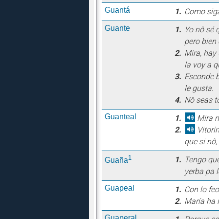
Guantá
1.
Como sigas
Guante
1.
Yo nô sé q
pero bien 
2.
Mira, hay
la voy a q
3.
Esconde b
le gusta.
4.
Nô seas to
Guanteal
1.
Mira n
2.
Vitori
que si nô,
1
1.
Tengo que
Guaña
yerba pa 
Guapeal
1.
Con lo fe
2.
María ha 
Guaperal