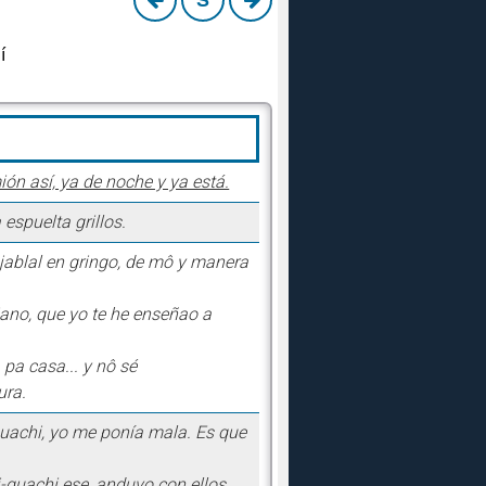
S
í
ión así, ya de noche y ya está.
espuelta grillos.
 jablal en gringo, de mô y manera
iano, que yo te he enseñao a
 pa casa... y nô sé
ura.
guachi, yo me ponía mala. Es que
hi-guachi ese, anduvo con ellos