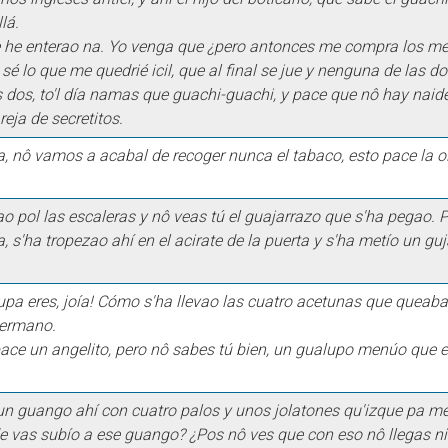
lá.
 he enterao na. Yo venga que ¿pero antonces me compra los mel
sé lo que me quedrié icil, que al final se jue y nenguna de las
s dos, to'l día namas que guachi-guachi, y pace que nô hay naid
eja de secretitos.
, nô vamos a acabal de recoger nunca el tabaco, esto pace la o
ao pol las escaleras y nô veas tú el guajarrazo que s'ha pegao.
 s'ha tropezao ahí en el acirate de la puerta y s'ha metío un gu
upa eres, joía! Cómo s'ha llevao las cuatro acetunas que queaban
hermano.
 pace un angelito, pero nô sabes tú bien, un gualupo menúo que
un guango ahí con cuatro palos y unos jolatones qu'izque pa me
e vas subío a ese guango? ¿Pos nô ves que con eso nô llegas n