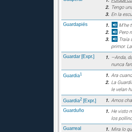
1.
Porque co
2.
Tengo una
3.
En la escu
Guardapiés
1.
M'he te
2.
Pero nô
3.
Traía u
primor. La
Guardar
[Expr.]
1.
—Anda, dam
nunca fart
1
1.
Ara cuand
Guardia
2.
La Guardi
le velan h
2
1.
Amos chac
Guardia
[Expr.]
Guarduño
1.
He visto m
los pollin
Guarreal
1.
Mira lo qu