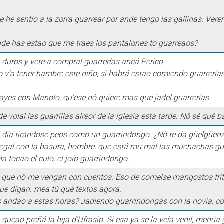
 he sentío a la zorra guarrear por ande tengo las gallinas. Vere
nde has estao que me traes los pantalones to guarreaos?
duros y vete a compral guarrerías ancá Perico.
 v'a tener hambre este niño, si habrá estao comiendo guarrerías
vayes con Manolo, qu'ese nô quiere mas que jadel guarrerías.
e volal las guarrillas alreor de la iglesia esta tarde. Nô sé qué b
o'l día tirándose peos como un guarrindongo. ¿Nô te da güelgüen
uegal con la basura, hombre, que está mu mal las muchachas g
ha tocao el culo, el joío guarrindongo.
í que nô me vengan con cuentos. Eso de comelse mangostos frit
que digan. mea tú qué textos agora.
 andao a estas horas? Jadiendo guarrindongás con la novia, com
 queao preñá la hija d'Ufrasio. Si esa ya se la veía venil, menú