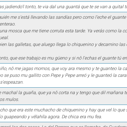
 jadiendo'l tonto, te via dal una guantá que te se van a quital t
uién me s'está llevando las sandías pero como l'eche el guante 
enterao.
 una mosca que me tiene corruta esta tarde. Ya verás como la c
ueal.
ien las galletas, que aluego llega lo chiquenino y decamino las
nto, que ese trabajo es mu güeno y si nô l'echas el guante tú en 
iño, nô me jagas momos, que voy ara mesmo y te guanteo la ca
no se puso mu gallito con Pepe y Pepe arreó y le guanteó la cara
 s'espeazan.
 machal la guaña, que ya nô corta na y tengo que dil mañana 
los mulos.
ocho que era este muchacho de chiquenino y hay que vel lo que
ío guapeando y vêlahíla agora. De chica era mu fea.