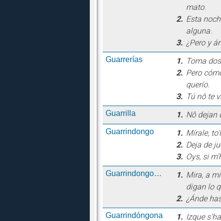
mato.
2.
Esta noche
alguna.
3.
¿Pero y á
Guarrerías
1.
Toma dos 
2.
Pero cómo
querío.
3.
Tú nô te 
Guarrilla
1.
Nô dejan d
Guarrindongo
1.
Mírale, t
2.
Deja de j
3.
Oys, si m'
Guarrindongonería
1.
Mira, a m
digan lo 
2.
¿Ánde has
Guarrindóngona
1.
Izque s'ha