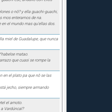
ones o nô? y ella guachi-guachi,
 dos mos enteramos de na.
e en el mundo mas qu'ellas dos.
lla miel de Guadalupe, que nunca
 P'habelse matao.
jarrazo que cuasi se rompe la
 en el plato pa que nô se las
 está jecho, siempre armando
tel el amoto.
i a Vardúncal?