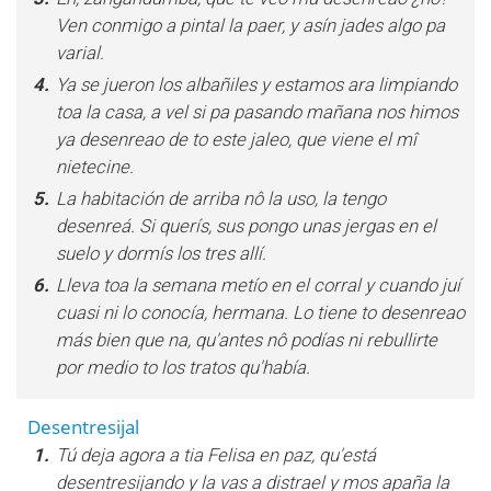
Ven conmigo a pintal la paer, y asín jades algo pa
varial.
4.
Ya se jueron los albañiles y estamos ara limpiando
toa la casa, a vel si pa pasando mañana nos himos
ya desenreao de to este jaleo, que viene el mî
nietecine.
5.
La habitación de arriba nô la uso, la tengo
desenreá. Si querís, sus pongo unas jergas en el
suelo y dormís los tres allí.
6.
Lleva toa la semana metío en el corral y cuando juí
cuasi ni lo conocía, hermana. Lo tiene to desenreao
más bien que na, qu'antes nô podías ni rebullirte
por medio to los tratos qu'había.
Desentresijal
1.
Tú deja agora a tia Felisa en paz, qu'está
desentresijando y la vas a distrael y mos apaña la