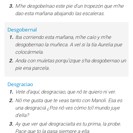
3.
M'he desgobelnao este pie d'un tropezón que m'he
dao esta mañana abajando las escaleras.
Desgobernal
1.
Iba corriendo esta mañana, m'he caío y m'he
desgobernao la muñeca. A vel si la tía Aurelia pue
colocármela.
2.
Anda con muletas porqu'izque s'ha desgobernao un
pie ena parcela.
Desgraciao
1.
Vete d'aquí, desgraciao, que nô te quiero ni ver.
2.
Nô me gusta que te veas tanto con Manoli. Esa es
una desgraciá ¿Pos nô ves cómo to'l mundo juye
d'ella?
3.
Ay que ver qué desgraciaíta es tu prima, la probe.
Pace que to la pasa siempre a ella.