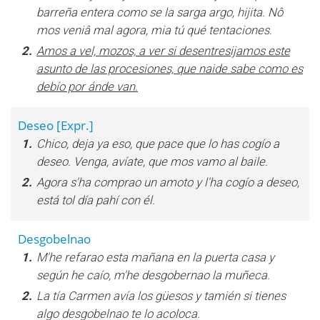
barreña entera como se la sarga argo, hijita. Nô
mos veniâ mal agora, mia tú qué tentaciones.
2.
Amos a vel, mozos, a ver si desentresijamos este
asunto de las procesiones, que naide sabe como es
debío por ánde van.
Deseo
[Expr.]
1.
Chico, deja ya eso, que pace que lo has cogío a
deseo. Venga, avíate, que mos vamo al baile.
2.
Agora s'ha comprao un amoto y l'ha cogío a deseo,
está tol día pahí con él.
Desgobelnao
1.
M'he refarao esta mañana en la puerta casa y
según he caío, m'he desgobernao la muñeca.
2.
La tía Carmen avía los güesos y tamién si tienes
algo desgobelnao te lo acoloca.