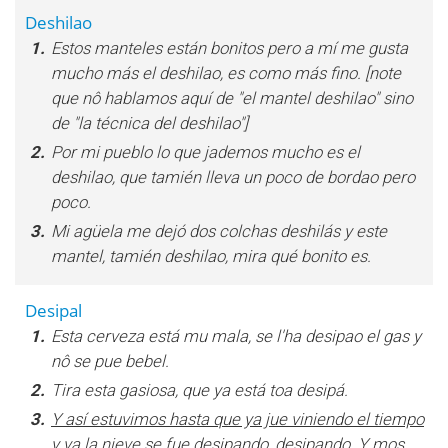
Deshilao
1.
Estos manteles están bonitos pero a mí me gusta
mucho más el deshilao, es como más fino. [note
que nô hablamos aquí de "el mantel deshilao" sino
de "la técnica del deshilao"]
2.
Por mi pueblo lo que jademos mucho es el
deshilao, que tamién lleva un poco de bordao pero
poco.
3.
Mi agüela me dejó dos colchas deshilás y este
mantel, tamién deshilao, mira qué bonito es.
Desipal
1.
Esta cerveza está mu mala, se l'ha desipao el gas y
nô se pue bebel.
2.
Tira esta gasiosa, que ya está toa desipá.
3.
Y así estuvimos hasta que ya jue viniendo el tiempo
y ya la nieve se fue desipando, desipando. Y mos