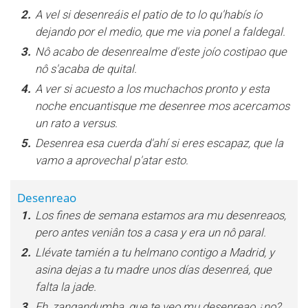
2.
A vel si desenreáis el patio de to lo qu'habís ío
dejando por el medio, que me via ponel a faldegal.
3.
Nô acabo de desenrealme d'este joío costipao que
nô s'acaba de quital.
4.
A ver si acuesto a los muchachos pronto y esta
noche encuantisque me desenree mos acercamos
un rato a versus.
5.
Desenrea esa cuerda d'ahí si eres escapaz, que la
vamo a aprovechal p'atar esto.
Desenreao
1.
Los fines de semana estamos ara mu desenreaos,
pero antes veniân tos a casa y era un nô paral.
2.
Llévate tamién a tu helmano contigo a Madrid, y
asina dejas a tu madre unos días desenreá, que
falta la jade.
3.
Eh, zangandumba, que te veo mu desenreao ¿no?