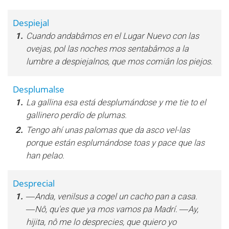
Despiejal
1.
Cuando andabâmos en el Lugar Nuevo con las
ovejas, pol las noches mos sentabâmos a la
lumbre a despiejalnos, que mos comiân los piejos.
Desplumalse
1.
La gallina esa está desplumándose y me tie to el
gallinero perdío de plumas.
2.
Tengo ahí unas palomas que da asco vel-las
porque están esplumándose toas y pace que las
han pelao.
Desprecial
1.
―Anda, venilsus a cogel un cacho pan a casa.
―Nô, qu'es que ya mos vamos pa Madrí. ―Ay,
hijita, nô me lo desprecies, que quiero yo