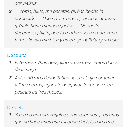
convialsus.
2.
―Toma, hijito, mil pesetas, qu'has hecho la
comunión. ―Que nô, tia Tedora, muchas gracias,
qu'usté tiene muchos gastos. ―Nô me lo
desprecies, hijito, que tu madre y yo siempre mos
himos llevao mu bien y quiero yo dáltelas y ya está.
Desquital
1.
Este mes m'han desquitao cuasi trescientos duros
de la paga.
2.
Antes nô mos desquitaban na ena Caja por tener
allí las perras, agora te desquitan lo menos cien
pesetas ca tres meses.
Destetal
1.
Yo ya no compro regalos a mis sobrinos. ¡Pos anda
que no hace años que mi cuñá destetó a los mîs