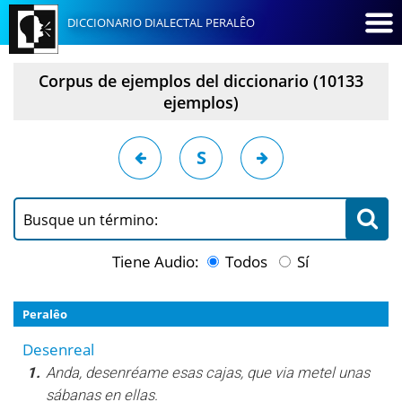
DICCIONARIO DIALECTAL PERALÊO
Corpus de ejemplos del diccionario (10133
ejemplos)
S
Busque un término:
Tiene Audio:
Todos
Sí
Peralêo
Desenreal
1.
Anda, desenréame esas cajas, que via metel unas
sábanas en ellas.