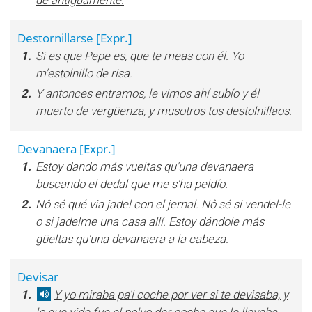
de antiguamente.
Destornillarse
[Expr.]
1.
Si es que Pepe es, que te meas con él. Yo
m'estolnillo de risa.
2.
Y antonces entramos, le vimos ahí subío y él
muerto de vergüenza, y musotros tos destolnillaos.
Devanaera
[Expr.]
1.
Estoy dando más vueltas qu'una devanaera
buscando el dedal que me s'ha peldío.
2.
Nô sé qué via jadel con el jernal. Nô sé si vendel-le
o si jadelme una casa allí. Estoy dándole más
güeltas qu'una devanaera a la cabeza.
Devisar
1.
Y yo miraba pa'l coche por ver si te devisaba, y