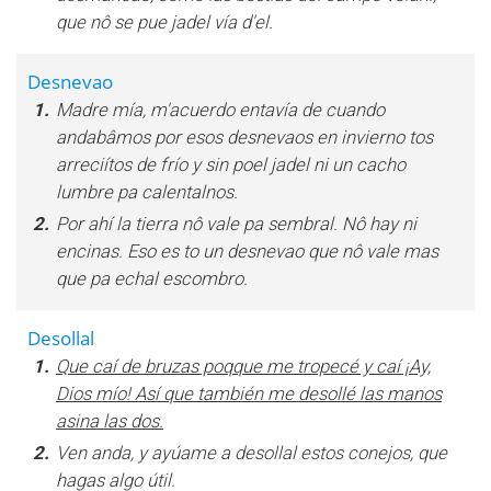
que nô se pue jadel vía d'el.
Desnevao
1.
Madre mía, m'acuerdo entavía de cuando
andabâmos por esos desnevaos en invierno tos
arreciítos de frío y sin poel jadel ni un cacho
lumbre pa calentalnos.
2.
Por ahí la tierra nô vale pa sembral. Nô hay ni
encinas. Eso es to un desnevao que nô vale mas
que pa echal escombro.
Desollal
1.
Que caí de bruzas poqque me tropecé y caí ¡Ay,
Dios mío! Así que también me desollé las manos
asina las dos.
2.
Ven anda, y ayúame a desollal estos conejos, que
hagas algo útil.