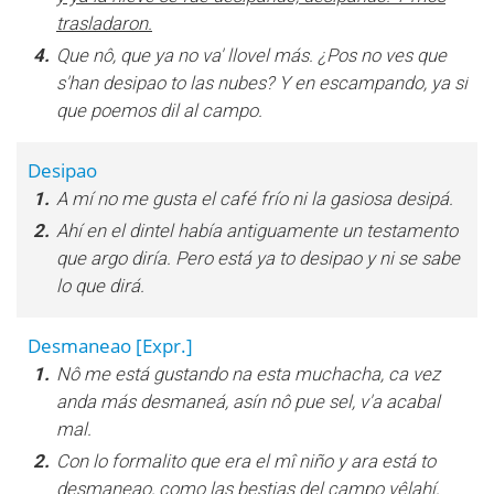
trasladaron.
4.
Que nô, que ya no va' llovel más. ¿Pos no ves que
s'han desipao to las nubes? Y en escampando, ya sí
que poemos dil al campo.
Desipao
1.
A mí no me gusta el café frío ni la gasiosa desipá.
2.
Ahí en el dintel había antiguamente un testamento
que argo diría. Pero está ya to desipao y ni se sabe
lo que dirá.
Desmaneao
[Expr.]
1.
Nô me está gustando na esta muchacha, ca vez
anda más desmaneá, asín nô pue sel, v'a acabal
mal.
2.
Con lo formalito que era el mî niño y ara está to
desmaneao, como las bestias del campo vêlahí,