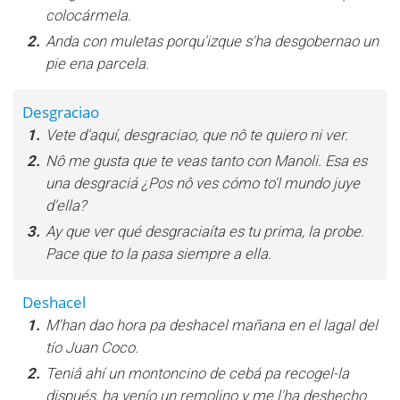
colocármela.
2.
Anda con muletas porqu'izque s'ha desgobernao un
pie ena parcela.
Desgraciao
1.
Vete d'aquí, desgraciao, que nô te quiero ni ver.
2.
Nô me gusta que te veas tanto con Manoli. Esa es
una desgraciá ¿Pos nô ves cómo to'l mundo juye
d'ella?
3.
Ay que ver qué desgraciaíta es tu prima, la probe.
Pace que to la pasa siempre a ella.
Deshacel
1.
M'han dao hora pa deshacel mañana en el lagal del
tío Juan Coco.
2.
Teniâ ahí un montoncino de cebá pa recogel-la
dispués, ha venío un remolino y me l'ha deshecho