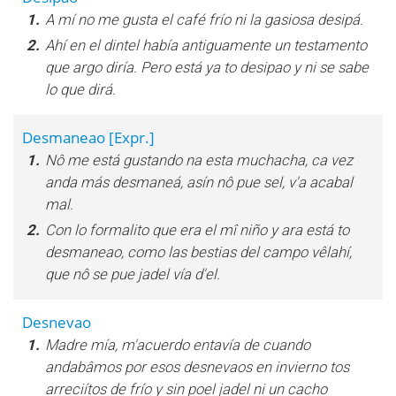
1.
A mí no me gusta el café frío ni la gasiosa desipá.
2.
Ahí en el dintel había antiguamente un testamento
que argo diría. Pero está ya to desipao y ni se sabe
lo que dirá.
Desmaneao
[Expr.]
1.
Nô me está gustando na esta muchacha, ca vez
anda más desmaneá, asín nô pue sel, v'a acabal
mal.
2.
Con lo formalito que era el mî niño y ara está to
desmaneao, como las bestias del campo vêlahí,
que nô se pue jadel vía d'el.
Desnevao
1.
Madre mía, m'acuerdo entavía de cuando
andabâmos por esos desnevaos en invierno tos
arreciítos de frío y sin poel jadel ni un cacho