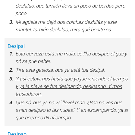
deshilao, que tamién lleva un poco de bordao pero
poco.
3.
Mi agüela me dejó dos colchas deshilás y este
mantel, tamién deshilao, mira qué bonito es.
Desipal
1.
Esta cerveza está mu mala, se l'ha desipao el gas y
nô se pue bebel.
2.
Tira esta gasiosa, que ya está toa desipá.
3.
Y así estuvimos hasta que ya jue viniendo el tiempo
y ya la nieve se fue desipando, desipando. Y mos
trasladaron.
4.
Que nô, que ya no va' llovel más. ¿Pos no ves que
s'han desipao to las nubes? Y en escampando, ya sí
que poemos dil al campo.
Desipao