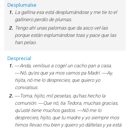
Desplumalse
1.
La gallina esa está desplumándose y me tie to el
gallinero perdío de plumas.
2.
Tengo ahí unas palomas que da asco vel-las
porque están esplumándose toas y pace que las
han pelao.
Desprecial
1.
―Anda, venilsus a cogel un cacho pan a casa.
―Nô, qu'es que ya mos vamos pa Madrí. ―Ay,
hijita, nô me lo desprecies, que quiero yo
convialsus.
2.
―Toma, hijito, mil pesetas, qu'has hecho la
comunión. ―Que nô, tia Tedora, muchas gracias,
qu'usté tiene muchos gastos. ―Nô me lo
desprecies, hijito, que tu madre y yo siempre mos
himos llevao mu bien y quiero yo dáltelas y ya está.