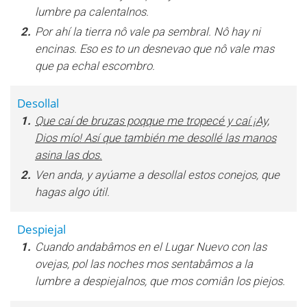
lumbre pa calentalnos.
2.
Por ahí la tierra nô vale pa sembral. Nô hay ni
encinas. Eso es to un desnevao que nô vale mas
que pa echal escombro.
Desollal
1.
Que caí de bruzas poqque me tropecé y caí ¡Ay,
Dios mío! Así que también me desollé las manos
asina las dos.
2.
Ven anda, y ayúame a desollal estos conejos, que
hagas algo útil.
Despiejal
1.
Cuando andabâmos en el Lugar Nuevo con las
ovejas, pol las noches mos sentabâmos a la
lumbre a despiejalnos, que mos comiân los piejos.