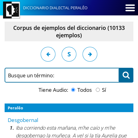
DICCIONARIO DIALECTAL PERALÊO
Corpus de ejemplos del diccionario (10133
ejemplos)
S
Busque un término:
Tiene Audio:
Todos
Sí
Peralêo
Desgobernal
1.
Iba corriendo esta mañana, m'he caío y m'he
desgobernao la muñeca. A vel si la tía Aurelia pue