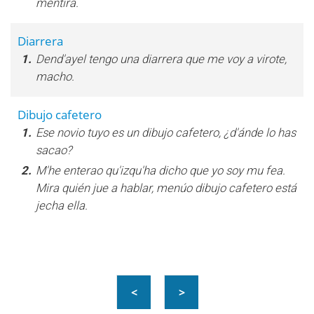
mentira.
Diarrera
1.
Dend'ayel tengo una diarrera que me voy a virote,
macho.
Dibujo cafetero
1.
Ese novio tuyo es un dibujo cafetero, ¿d'ánde lo has
sacao?
2.
M'he enterao qu'izqu'ha dicho que yo soy mu fea.
Mira quién jue a hablar, menúo dibujo cafetero está
jecha ella.
<
>