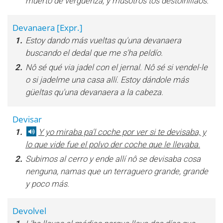
muerto de vergüenza, y musotros tos destolnillaos.
Devanaera
[Expr.]
1.
Estoy dando más vueltas qu'una devanaera
buscando el dedal que me s'ha peldío.
2.
Nô sé qué via jadel con el jernal. Nô sé si vendel-le
o si jadelme una casa allí. Estoy dándole más
güeltas qu'una devanaera a la cabeza.
Devisar
1.
Y yo miraba pa'l coche por ver si te devisaba, y
lo que vide fue el polvo der coche que le llevaba.
2.
Subimos al cerro y ende allí nô se devisaba cosa
nenguna, namas que un terraguero grande, grande
y poco más.
Devolvel