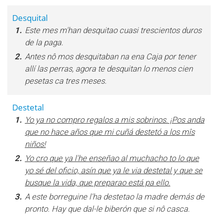
Desquital
1.
Este mes m'han desquitao cuasi trescientos duros
de la paga.
2.
Antes nô mos desquitaban na ena Caja por tener
allí las perras, agora te desquitan lo menos cien
pesetas ca tres meses.
Destetal
1.
Yo ya no compro regalos a mis sobrinos. ¡Pos anda
que no hace años que mi cuñá destetó a los mîs
niños!
2.
Yo cro que ya l'he enseñao al muchacho to lo que
yo sé del oficio, asín que ya le via destetal y que se
busque la vida, que preparao está pa ello.
3.
A este borreguine l'ha destetao la madre demás de
pronto. Hay que dal-le biberón que si nô casca.