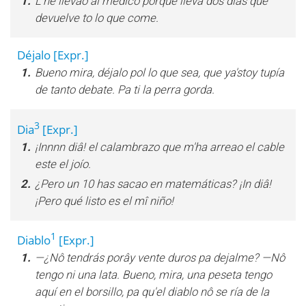
1.
L'he llevao al médico porque lleva dos días que
devuelve to lo que come.
Déjalo
[Expr.]
1.
Bueno mira, déjalo pol lo que sea, que ya'stoy tupía
de tanto debate. Pa ti la perra gorda.
3
Dia
[Expr.]
1.
¡Innnn diâ! el calambrazo que m'ha arreao el cable
este el joío.
2.
¿Pero un 10 has sacao en matemáticas? ¡In diâ!
¡Pero qué listo es el mî niño!
1
Diablo
[Expr.]
1.
—¿Nô tendrás porây vente duros pa dejalme? —Nô
tengo ni una lata. Bueno, mira, una peseta tengo
aquí en el borsillo, pa qu'el diablo nô se ría de la