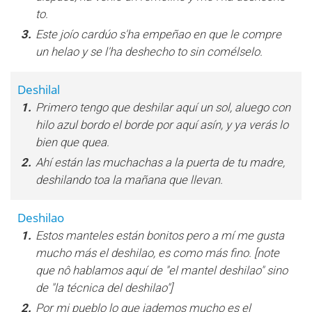
to.
3.
Este joío cardúo s'ha empeñao en que le compre
un helao y se l'ha deshecho to sin comélselo.
Deshilal
1.
Primero tengo que deshilar aquí un sol, aluego con
hilo azul bordo el borde por aquí asín, y ya verás lo
bien que quea.
2.
Ahí están las muchachas a la puerta de tu madre,
deshilando toa la mañana que llevan.
Deshilao
1.
Estos manteles están bonitos pero a mí me gusta
mucho más el deshilao, es como más fino. [note
que nô hablamos aquí de "el mantel deshilao" sino
de "la técnica del deshilao"]
2.
Por mi pueblo lo que jademos mucho es el