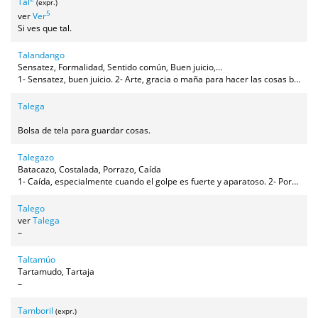
Tal
(expr.)
5
ver
Ver
Si ves que tal.
Talandango
Sensatez, Formalidad, Sentido común, Buen juicio,
Fundamento, Salero, Gracia, Cordura, Discreción, Razón,
1- Sensatez, buen juicio. 2- Arte, gracia o maña para hacer las cosas bien. También empeño que se pone en hacerlas.
Raciocinio, Madurez
Talega
Bolsa de tela para guardar cosas.
Talegazo
Batacazo, Costalada, Porrazo, Caída
1- Caída, especialmente cuando el golpe es fuerte y aparatoso. 2- Porrazo que se da a una persona o animal con la mano o con algún objeto.
Talego
ver
Talega
–
Taltamúo
Tartamudo, Tartaja
–
Tamboril
(expr.)