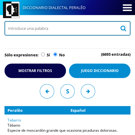
DICCIONARIO DIALECTAL PERALÊO
(6693 entradas)
Sólo expresiones:
Sí
No
MOSTRAR FILTROS
JUEGO
DICCIONARIO
S
Peralêo
Español
Tabarro
Tábano
Especie de moscardón grande que ocasiona picaduras dolorosas.