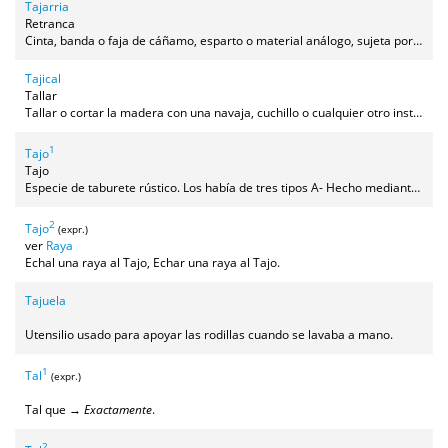
Tajarria
Retranca
Cinta, banda o faja de cáñamo, esparto o material análogo, sujeta por sus puntas a los bordes laterales y posteriores a la silla o albarda, que rodea los ijares y las ancas del caballo y sirve para impedir que la montura del aparejo se corra hacia adelante.
Tajical
Tallar
Tallar o cortar la madera con una navaja, cuchillo o cualquier otro instrumento afilado como una azuela.
1
Tajo
Tajo
Especie de taburete rústico. Los había de tres tipos A- Hecho mediante la superposición de planchas de corcha gruesas apiladas y unidas por varillas de jara. B- Hecho con una plancha de madera, normalmente circular, del corte trasversal de un tronco, al que se le hacían tres agujeros para encajar tres patas (que en terrenos irregulares como el campo asientan mejor que cuatro) C- Como los anteriores pero con el asiento alargado. Eran más adecuados para ciertas tareas, como ordeñar, y se usaban sentados a horcajadas, pues de lo contrario se caerían fácilmente.
2
Tajo
(expr.)
ver
Raya
Echal una raya al Tajo, Echar una raya al Tajo.
Tajuela
Utensilio usado para apoyar las rodillas cuando se lavaba a mano.
1
Tal
(expr.)
Tal que →
Exactamente
.
2