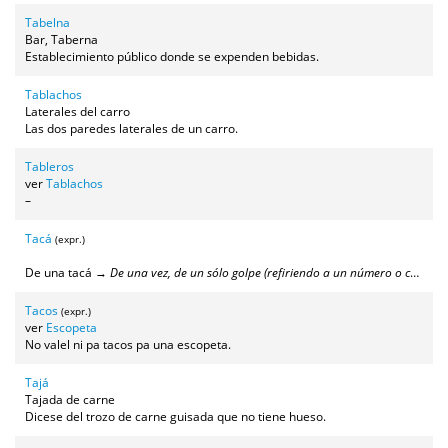
Tabelna
Bar, Taberna
Establecimiento público donde se expenden bebidas.
Tablachos
Laterales del carro
Las dos paredes laterales de un carro.
Tableros
ver
Tablachos
–
Tacá
(expr.)
De una tacá →
De una vez, de un sólo golpe (refiriendo a un número o cantidad de cosas grande)
Tacos
(expr.)
ver
Escopeta
No valel ni pa tacos pa una escopeta.
Tajá
Tajada de carne
Dicese del trozo de carne guisada que no tiene hueso.