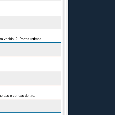
1- La parte trasera de una persona en el sentido de que al mostrarla es porque se ha dado la vuelta, se va por donde ha venido. 2- Partes íntimas femeninas. 3- Interjección (¡Jopo!). 4- Cola o rabo de un animal (aunque casi sin uso con ese significado).
erdas o correas de tiro.