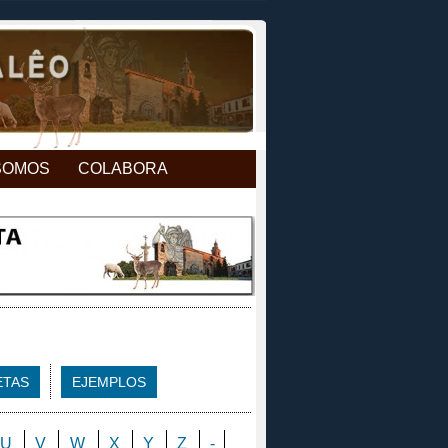
SOMOS
COLABORA
ETAS
EJEMPLOS
U
V
W
X
Y
Z
-