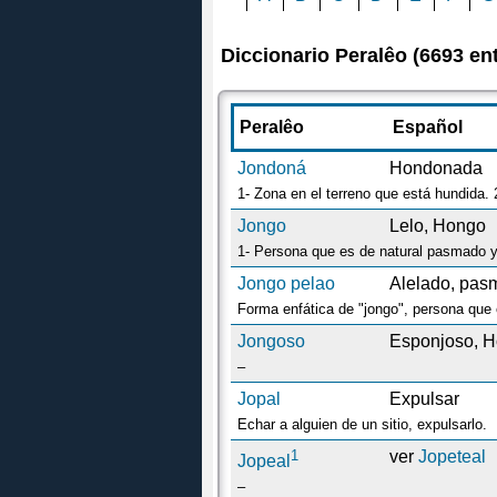
Diccionario Peralêo (6693 en
Peralêo
Español
Jondoná
Hondonada
1- Zona en el terreno que está hundida.
Jongo
Lelo, Hongo
Jongo pelao
Alelado, pas
Forma enfática de "jongo", persona que e
Jongoso
Esponjoso, 
–
Jopal
Expulsar
Echar a alguien de un sitio, expulsarlo.
1
ver
Jopeteal
Jopeal
–