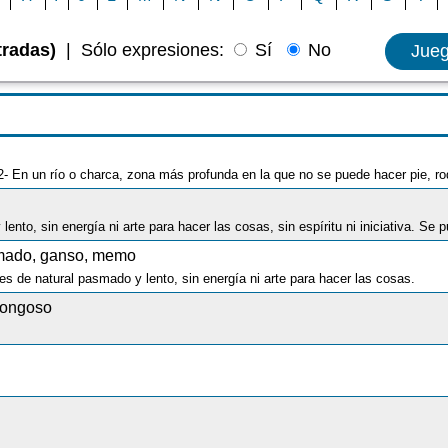
tradas)
|
Sólo expresiones:
Sí
No
Jue
 2- En un río o charca, zona más profunda en la que no se puede hacer pie, 
mado, ganso, memo
s de natural pasmado y lento, sin energía ni arte para hacer las cosas.
Hongoso