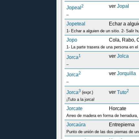
2
ver
Jopal
Jopeal
–
Jopeteal
Echar a algui
1- Echar a alguien de un sitio. 2- Salir
Jopo
Cola, Rabo, 
1
ver
Jolca
Jorca
–
2
ver
Jorquilla
Jorca
–
3
2
Jorca
ver
Tuto
(expr.)
¡Tuto a la jorca!
Jorcate
Horcate
Arreo de madera en forma de herradura, q
Jorcaúra
Entrepierna
Punto de unión de las dos piernas de un