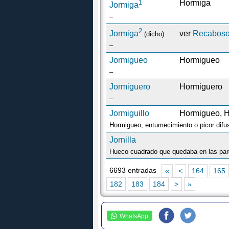
1
Hormiga
Jormiga
–
2
Jormiga
ver
Recabos
(dicho)
–
Jormigueo
Hormigueo
–
Jormiguero
Hormiguero
–
Jormiguillo
Hormigueo, H
Hormigueo, entumecimiento o picor difus
Jornilla
Hueco cuadrado que quedaba en las pare
6693 entradas
«
<
164
165
182
183
184
>
»
WhatsApp