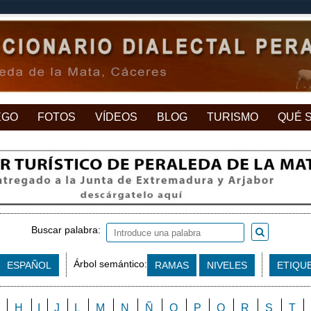
EGO
FOTOS
VÍDEOS
BLOG
TURISMO
QUÉ 
Buscar palabra:
Árbol semántico:
ESPAÑOL
RAMAS
NIVELES
ETIQU
H
I
J
L
M
N
Ñ
O
P
Q
R
S
T