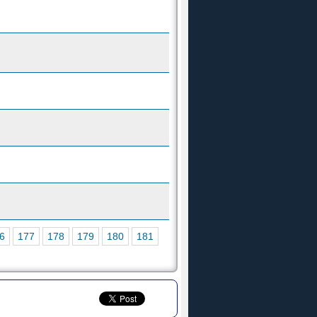
6
177
178
179
180
181