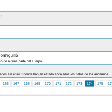
2
o
ormiguillo
o de alguna parte del cuerpo.
des sin enlucir donde habían estado encajados los palos de los andamios.
166
167
168
169
170
171
172
173
174
175
17