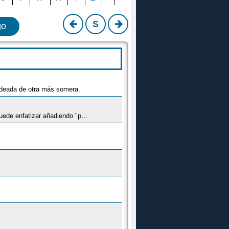
S
go
rodeada de otra más somera.
1- Persona que es de natural pasmado y lento, sin energía ni arte para hacer las cosas, sin espíritu ni iniciativa. Se puede enfatizar añadiendo "pelao". 2- Ser vivo que se reproduce por esporas.