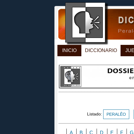
INICIO
DICCIONARIO
JU
Listado:
PERALÊO
A
B
C
D
E
F
G