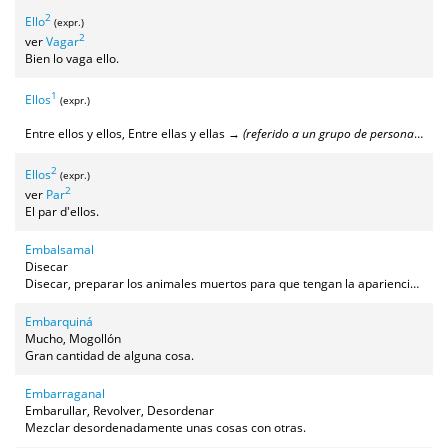
2
Ello
(expr.)
2
ver
Vagar
Bien lo vaga ello.
1
Ellos
(expr.)
Entre ellos y ellos, Entre ellas y ellas →
(referido a un grupo de personas) Cuando hacen algo sin contar con nadie más, bien porque no lo necesitan, bien porque no quieren
2
Ellos
(expr.)
2
ver
Par
El par d'ellos.
Embalsamal
Disecar
Disecar, preparar los animales muertos para que tengan la apariencia de cuando estaban vivos.
Embarquiná
Mucho, Mogollón
Gran cantidad de alguna cosa.
Embarraganal
Embarullar, Revolver, Desordenar
Mezclar desordenadamente unas cosas con otras.