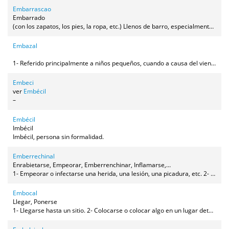
Embarrascao
Embarrado
(con los zapatos, los pies, la ropa, etc.) Llenos de barro, especialmente referido a cuando se llega a casa o algún sitio en donde puedes manchar.
Embazal
1- Referido principalmente a niños pequeños, cuando a causa del viento que les da en la cara les cuesta respirar. 2- También cuando de tanto llorar se quedan sin respiración y no consiguen tomar aire.
Embeci
ver
Embécil
–
Embécil
Imbécil
Imbécil, persona sin formalidad.
Emberrechinal
Enrabietarse, Empeorar, Emberrenchinar, Inflamarse,
Infectarse
1- Empeorar o infectarse una herida, una lesión, una picadura, etc. 2- Enrabietarse, enfadarse mucho, generalmente referido a los niños (también usado como transitivo).
Embocal
Llegar, Ponerse
1- Llegarse hasta un sitio. 2- Colocarse o colocar algo en un lugar determinado.