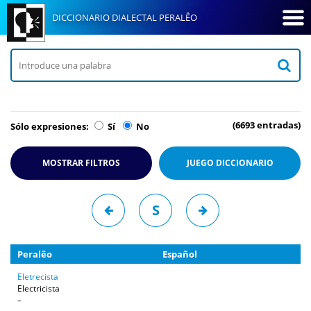
DICCIONARIO DIALECTAL PERALÊO
(6693 entradas)
Sólo expresiones:
Sí
No
MOSTRAR FILTROS
JUEGO
DICCIONARIO
S
Peralêo
Español
Eletrecista
Electricista
–