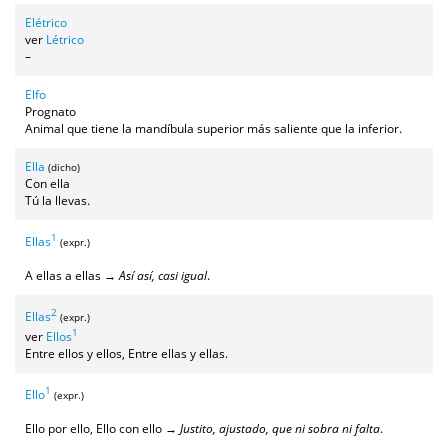
Elétrico
ver
Létrico
–
Elfo
Prognato
Animal que tiene la mandíbula superior más saliente que la inferior.
Ella
(dicho)
Con ella
Tú la llevas.
1
Ellas
(expr.)
A ellas a ellas →
Así así, casi igual
.
2
Ellas
(expr.)
1
ver
Ellos
Entre ellos y ellos, Entre ellas y ellas.
1
Ello
(expr.)
Ello por ello, Ello con ello →
Justito, ajustado, que ni sobra ni falta
.