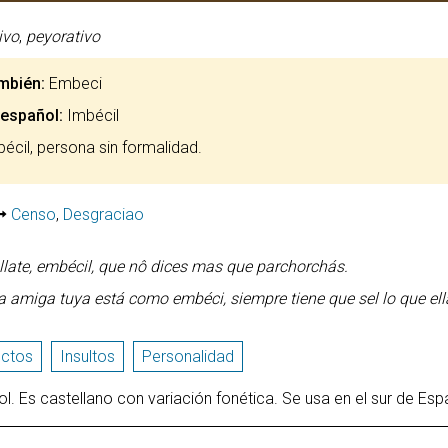
ivo
,
peyorativo
mbién:
Embeci
 español:
Imbécil
bécil, persona sin formalidad.
Censo
,
Desgraciao
llate, embécil, que nô dices mas que parchorchás.
a amiga tuya está como embéci, siempre tiene que sel lo que ell
ectos
Insultos
Personalidad
l. Es castellano con variación fonética. Se usa en el sur de Esp