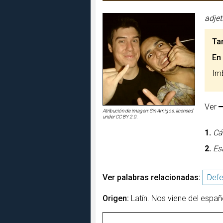
adjet
Ta
En
Im
Ver
Atribución de imagen: Sin Amigos, licensed
under CC BY 2.0.
1.
Cá
2.
Es
Ver palabras relacionadas:
Def
Origen:
Latín. Nos viene del españo