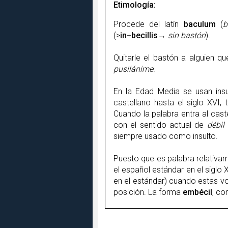
Etimología:
Procede del latín
baculum
(
b
(>
in
+
becillis→
sin bastón
).
Quitarle el bastón a alguien q
pusilánime
.
En la Edad Media se usan in
castellano hasta el siglo XVI,
Cuando la palabra entra al caste
con el sentido actual de
débil
siempre usado como insulto.
Puesto que es palabra relativam
el español estándar en el siglo 
en el estándar) cuando estas vo
posición. La forma
embécil
, co