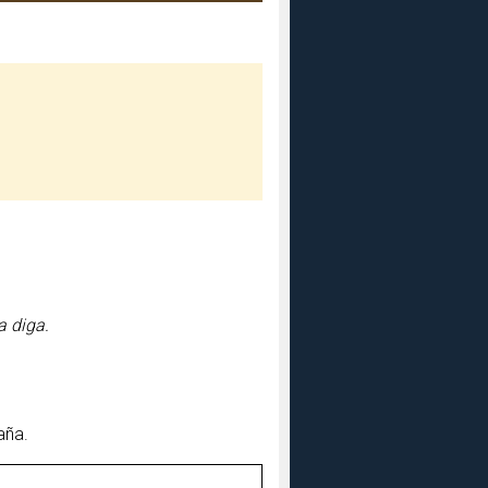
a diga.
aña.