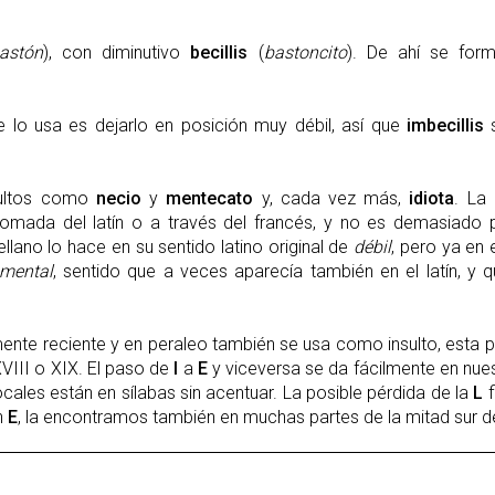
astón
), con diminutivo
becillis
(
bastoncito
). De ahí se form
ue lo usa es dejarlo en posición muy débil, así que
imbecillis
sultos como
necio
y
mentecato
y, cada vez más,
idiota
. La
 tomada del latín o a través del francés, y no es demasiado 
llano lo hace en su sentido latino original de
débil
, pero ya en 
 mental
, sentido que a veces aparecía también en el latín, y q
ente reciente y en peraleo también se usa como insulto, esta p
XVIII o XIX. El paso de
I
a
E
y viceversa se da fácilmente en nues
cales están en sílabas sin acentuar. La posible pérdida de la
L
f
n
E
, la encontramos también en muchas partes de la mitad sur 