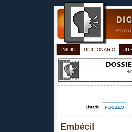
INICIO
DICCIONARIO
JU
Listado:
PERALÊO
Embécil