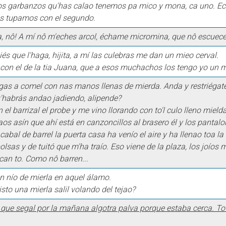
os garbanzos qu'has calao tenemos pa mico y mona, ca uno. Ech
s tupamos con el segundo.
 nô! A mí nô m'eches arcol, échame micromina, que nô escuece
és que l'haga, hijita, a mí las culebras me dan un mieo cerval.
con el de la tia Juana, que a esos muchachos los tengo yo un m
gas a comel con nas manos llenas de mierda. Anda y restriégatel
u'habrás andao jadiendo, alipende?
 el barrizal el probe y me vino llorando con to'l culo lleno mield
aos asín que ahí está en canzoncillos al brasero él y los pantal
acabal de barrel la puerta casa ha venío el aire y ha llenao toa la
olsas y de tuitó que m'ha traío. Eso viene de la plaza, los joíos
can to. Como nô barren...
un nío de mierla en aquel álamo.
sto una mierla salil volando del tejao?
iâ que segal por la mañana algotra palva porque estaba cerca. T