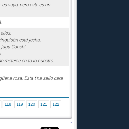
 es suyo, pero este es un
á.
ellos.
inguisón está jecha.
 jaga Conchi.
...
e meterse en to lo nuestro.
güena rosa. Esta t'ha salío cara
118
119
120
121
122