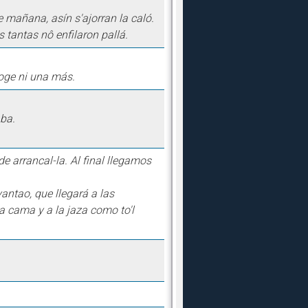
 mañana, asín s'ajorran la caló.
s tantas nô enfilaron pallá.
coge ni una más.
aba.
e arrancal-la. Al final llegamos
antao, que llegará a las
la cama y a la jaza como to'l