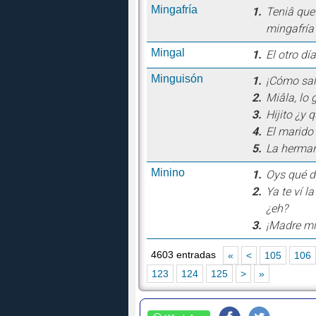
Mingafría
1.
Teniâ que
mingafría 
Mingal
1.
El otro dí
Minguisón
1.
¡Cómo sal
2.
Miâla, lo
3.
Hijito ¿y
4.
El marido 
5.
La hermana
Minino
1.
Oys qué d
2.
Ya te ví l
¿eh?
3.
¡Madre mía
4603 entradas
«
<
105
106
123
124
125
>
»