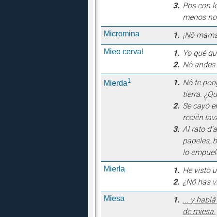
3.
Pos con l
menos no
Micromina
1.
¡Nô mama,
Mieo cerval
1.
Yo qué qui
2.
Nô andes 
1
1.
Nô te pon
Mierda
tierra. ¿Q
2.
Se cayó en
recién lav
3.
Al rato d'
papeles, b
lo empuel
Mierla
1.
He visto 
2.
¿Nô has vi
Miesa
1.
... y hab
de miesa.