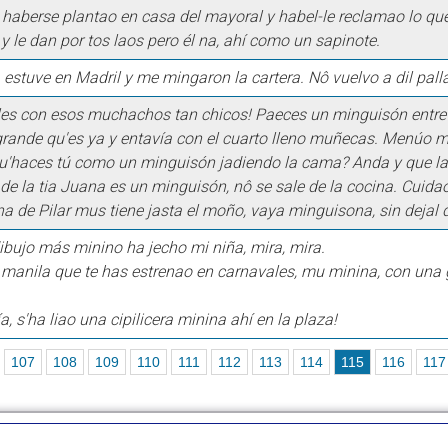
 haberse plantao en casa del mayoral y habel-le reclamao lo que
y le dan por tos laos pero él na, ahí como un sapinote.
a estuve en Madril y me mingaron la cartera. Nô vuelvo a dil pall
es con esos muchachos tan chicos! Paeces un minguisón entre 
 grande qu'es ya y entavía con el cuarto lleno muñecas. Menúo m
 qu'haces tú como un minguisón jadiendo la cama? Anda y que la
de la tia Juana es un minguisón, nô se sale de la cocina. Cuidao
 de Pilar mus tiene jasta el moño, vaya minguisona, sin dejal d
ibujo más minino ha jecho mi niña, mira, mira.
a manila que te has estrenao en carnavales, mu minina, con una 
, s'ha liao una cipilicera minina ahí en la plaza!
107
108
109
110
111
112
113
114
115
116
117