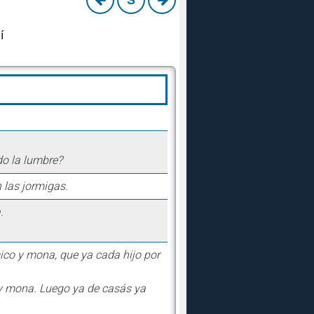
S
í
o la lumbre?
 las jormigas.
.
ico y mona, que ya cada hijo por
 y mona. Luego ya de casás ya