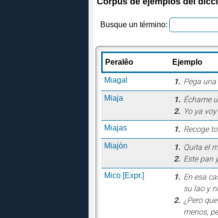
Corpus de ejemplos del dicc
Busque un término:
Peralêo
Ejemplo
Miagal
1.
Pega una p
Miaja
1.
Échame un
2.
Yo ya voy
Miajas
1.
Recoge to
Miajón
1.
Quita el m
2.
Este pan y
Mico
[Expr.]
1.
En esa ca
su lao y n
2.
¿Pero que
menos, p