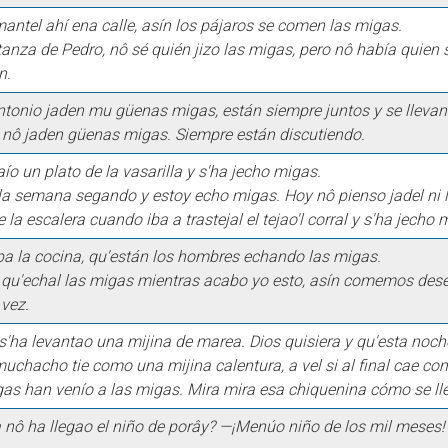
antel ahí ena calle, asín los pájaros se comen las migas.
anza de Pedro, nô sé quién jizo las migas, pero nô había quien 
n.
ntonio jaden mu güenas migas, están siempre juntos y se llevan
s nô jaden güenas migas. Siempre están discutiendo.
ío un plato de la vasarilla y s'ha jecho migas.
 la semana segando y estoy echo migas. Hoy nô pienso jadel ni 
 la escalera cuando iba a trastejal el tejao'l corral y s'ha jecho
pa la cocina, qu'están los hombres echando las migas.
 qu'echal las migas mientras acabo yo esto, asín comemos des
 vez.
s'ha levantao una mijina de marea. Dios quisiera y qu'esta noch
 muchacho tie como una mijina calentura, a vel si al final cae c
gas han venío a las migas. Mira mira esa chiquenina cómo se lle
 nô ha llegao el niño de porây? —¡Menúo niño de los mil meses! 