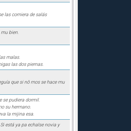
se las comiera de salás
 mu bien.
las malas.
 migas las dos piernas.
eguía que si nô mos se hace mu
e se pudiera dormil.
omo su hermano.
va la mijina esa.
Si está ya pa echalse novia y