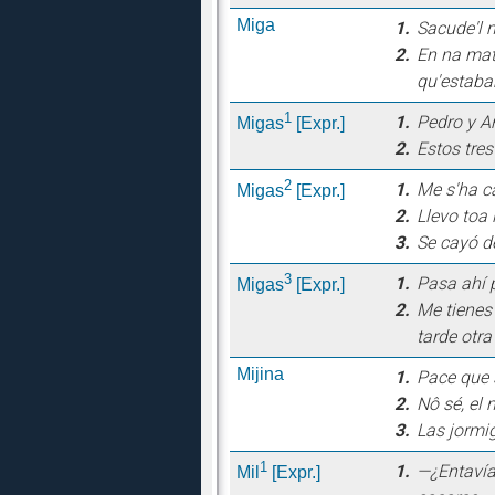
Miga
1.
Sacude'l m
2.
En na mat
qu'estaba
1
1.
Pedro y A
Migas
[Expr.]
2.
Estos tre
2
1.
Me s'ha ca
Migas
[Expr.]
2.
Llevo toa
3.
Se cayó de
3
1.
Pasa ahí 
Migas
[Expr.]
2.
Me tienes
tarde otra
Mijina
1.
Pace que 
2.
Nô sé, el
3.
Las jormi
1
1.
—¿Entavía
Mil
[Expr.]