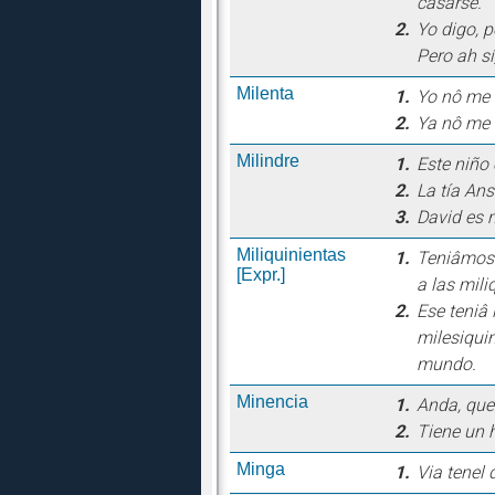
casarse.
2.
Yo digo, 
Pero ah sí
Milenta
1.
Yo nô me 
2.
Ya nô me 
Milindre
1.
Este niño 
2.
La tía Ans
3.
David es m
Miliquinientas
1.
Teniâmos q
[Expr.]
a las mili
2.
Ese teniâ 
milesiquin
mundo.
Minencia
1.
Anda, que
2.
Tiene un 
Minga
1.
Via tenel 