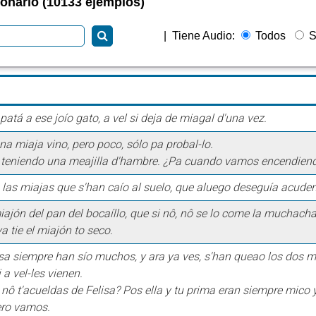
ionario (10133 ejemplos)
|
Tiene Audio:
Todos
S
atá a ese joío gato, a vel si deja de miagal d'una vez.
a miaja vino, pero poco, sólo pa probal-lo.
 teniendo una meajilla d'hambre. ¿Pa cuando vamos encendiend
 las miajas que s'han caío al suelo, que aluego deseguía acuden
iajón del pan del bocaíllo, que si nô, nô se lo come la muchacha
a tie el miajón to seco.
sa siempre han sío muchos, y ara ya ves, s'han queao los dos m
i a vel-les vienen.
 nô t'acueldas de Felisa? Pos ella y tu prima eran siempre mico
ero vamos.