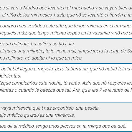
pos si van a Madrid que levanten al muchacho y se vayan bien de
, el niño de los mil meses, hasta que nô se levantó el tiarrón a la
compro mas vestidos este año que tengo milenta en el armario.
regaléis más, que tengo milenta copas en la vasarilla y nô me 
es un milindre, ha salío a su tío Luis.
elma es una milindre, to le viene mal, ninque juera la reina de S
u milindre, nô abulta ni lo que un mico.
u'habel llegao a meyoía, pero la burra na, que nô habiâ folma d
quinientas.
izque cumpleaños esta noche, tú verás. Asín que nô l'esperes lev
ientas o cuando le paezca que tal. Ara, qu'a las 7 le levanto de 
 vaya minencia que t'has encontrao, una peseta.
hijo médico qu'izqu'es una minencia.
que dil al médico, tengo unos picores en la minga que pa qué.