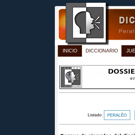
INICIO
DICCIONARIO
JU
Listado:
PERALÊO