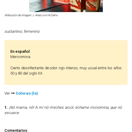
Atribución de imagen: J. Arias con IA Dall-e
sustantivo
,
femenino
En español:
Mercromina
Cierto desinfectante de color rojo intenso, muy usual entre los años
50 y 80 del siglo XX.
Ver
Colorao (lo)
1.
¡Nô mama, nô! A mí nô m'eches arcol, échame micromina, que nô
escuece.
Comentarios: