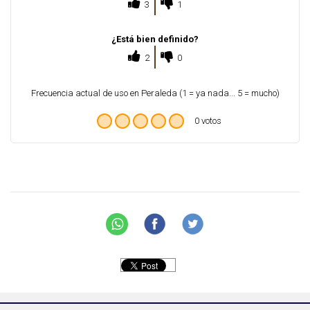
3
1
¿Está bien definido?
2
0
Frecuencia actual de uso en Peraleda (1 = ya nada... 5 = mucho)
0 votos